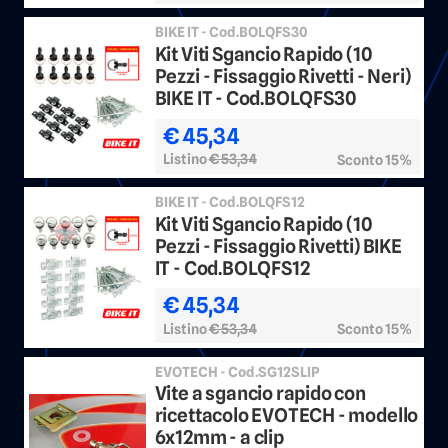
BIKE IT - Cod.BOLQFS30
Kit Viti Sgancio Rapido (10
Pezzi - Fissaggio Rivetti - Neri)
BIKE IT - Cod.BOLQFS30
€ 45,34
Listino
€ 53,34
Sconto 15%
BIKE IT - Cod.BOLQFS12
Kit Viti Sgancio Rapido (10
Pezzi - Fissaggio Rivetti) BIKE
IT - Cod.BOLQFS12
€ 45,34
Listino
€ 53,34
Sconto 15%
EVOTECH - Cod.SG12SLIP
Vite a sgancio rapido con
ricettacolo EVOTECH - modello
6x12mm - a clip