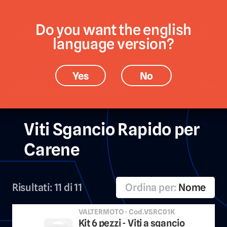
Do you want the english
CATEGORIE
MARCHE
language version?
Yes
No
Accessori › Accessori Viteria › Viti
Sgancio Rapido per Carene
Viti Sgancio Rapido per
Carene
Risultati:
11 di 11
Ordina per:
Nome
VALTERMOTO - Cod.VSRC01K
Kit 6 pezzi - Viti a sgancio