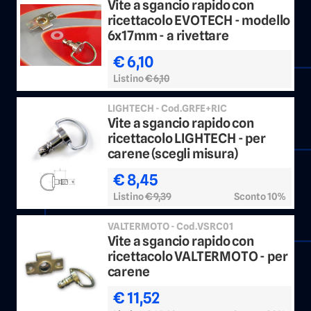
Vite a sgancio rapido con
ricettacolo EVOTECH - modello
6x17mm - a rivettare
€ 6,10
Listino
€ 6,10
LIGHTECH - Cod.GRFE+RIC
Vite a sgancio rapido con
ricettacolo LIGHTECH - per
carene (scegli misura)
€ 8,45
Listino
€ 9,39
Sconto 10%
VALTERMOTO - Cod.VSRC01
Vite a sgancio rapido con
ricettacolo VALTERMOTO - per
carene
€ 11,52