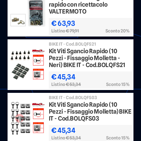
rapido con ricettacolo
VALTERMOTO
€ 63,93
Listino
€ 79,91
Sconto 20%
BIKE IT - Cod.BOLQFS21
Kit Viti Sgancio Rapido (10
Pezzi - Fissaggio Molletta -
Neri) BIKE IT - Cod.BOLQFS21
€ 45,34
Listino
€ 53,34
Sconto 15%
BIKE IT - Cod.BOLQFS03
Kit Viti Sgancio Rapido (10
Pezzi - Fissaggio Molletta) BIKE
IT - Cod.BOLQFS03
€ 45,34
Listino
€ 53,34
Sconto 15%