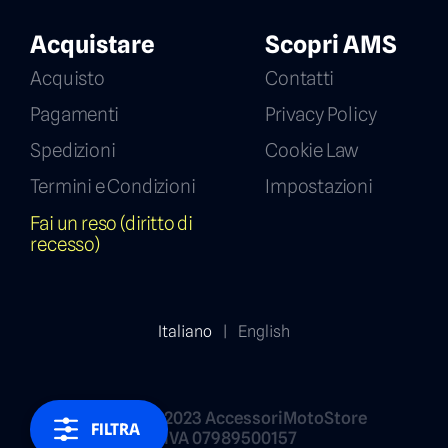
Acquistare
Scopri AMS
Acquisto
Contatti
Pagamenti
Privacy Policy
Spedizioni
Cookie Law
Termini e Condizioni
Impostazioni
Fai un reso (diritto di
recesso)
Italiano
|
English
Copyright 2023 AccessoriMotoStore
FILTRA
P.IVA 07989500157