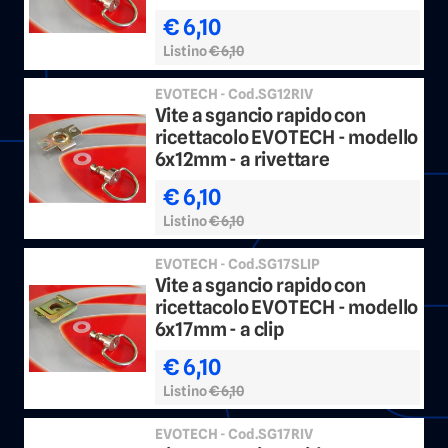
€ 6,10
Listino
€ 6,10
EVOTECH - Cod.SG12RIV
Vite a sgancio rapido con
ricettacolo EVOTECH - modello
6x12mm - a rivettare
€ 6,10
Listino
€ 6,10
EVOTECH - Cod.SG17SLIP
Vite a sgancio rapido con
ricettacolo EVOTECH - modello
6x17mm - a clip
€ 6,10
Listino
€ 6,10
EVOTECH - Cod.SG17RIV