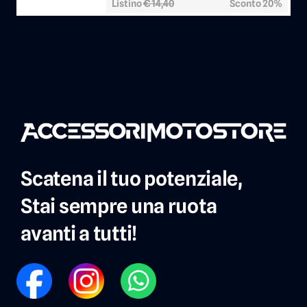
Listino
€ 14,40
Sconto 20%
Scatena il tuo potenziale,
Stai sempre una ruota
avanti a tutti!
FB
IG
WP