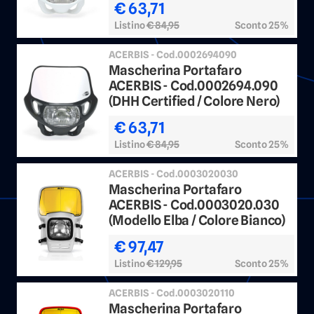
€ 63,71
Listino
€ 84,95
Sconto 25%
ACERBIS - Cod.0002694090
Mascherina Portafaro
ACERBIS - Cod.0002694.090
(DHH Certified / Colore Nero)
€ 63,71
Listino
€ 84,95
Sconto 25%
ACERBIS - Cod.0003020030
Mascherina Portafaro
ACERBIS - Cod.0003020.030
(Modello Elba / Colore Bianco)
€ 97,47
Listino
€ 129,95
Sconto 25%
ACERBIS - Cod.0003020110
Mascherina Portafaro