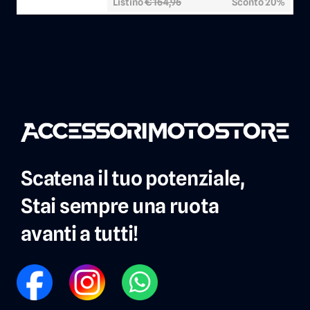
Listino
€ 164,96
Sconto 20%
Scatena il tuo potenziale,
Stai sempre una ruota
avanti a tutti!
FB
IG
WP