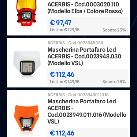
ACERBIS - Cod.0003020.110
(Modello Elba / Colore Rosso)
€ 97,47
Listino
€ 129,95
Sconto 25%
ACERBIS - Cod.0023948030
Mascherina Portafaro Led
ACERBIS - Cod.0023948.030
(Modello VSL)
€ 112,46
Listino
€ 149,95
Sconto 25%
ACERBIS - Cod.0023949011016
Mascherina Portafaro Led
ACERBIS -
Cod.0023949.011.016 (Modello
VSL)
€ 112,46