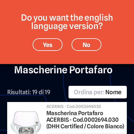
Do you want the english
CATEGORIE
MARCHE
language version?
Yes
No
Ricambi › Carena › Mascherine Portafaro
Mascherine Portafaro
Risultati:
19 di 19
Ordina per:
Nome
ACERBIS - Cod.0002694030
Mascherina Portafaro
ACERBIS - Cod.0002694.030
(DHH Certified / Colore Bianco)