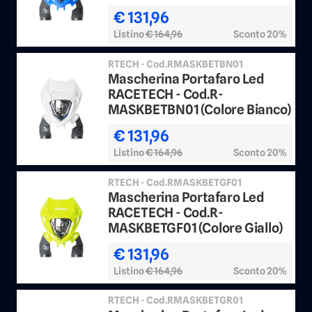
€ 131,96
Listino
€ 164,96
Sconto 20%
RTECH - Cod.RMASKBETBN01
Mascherina Portafaro Led
RACETECH - Cod.R-
MASKBETBN01 (Colore Bianco)
€ 131,96
Listino
€ 164,96
Sconto 20%
RTECH - Cod.RMASKBETGF01
Mascherina Portafaro Led
RACETECH - Cod.R-
MASKBETGF01 (Colore Giallo)
€ 131,96
Listino
€ 164,96
Sconto 20%
RTECH - Cod.RMASKBETGR01