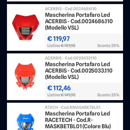
ACERBIS - Cod.0024686110
Mascherina Portafaro Led
ACERBIS - Cod.0024686.110
(Modello VSL)
€ 119,97
Listino
€ 159,95
Sconto 25%
ACERBIS - Cod.0025033110
Mascherina Portafaro Led
ACERBIS - Cod.0025033.110
(Modello VSL)
€ 112,46
Listino
€ 149,95
Sconto 25%
RTECH - Cod.RMASKBETBL01
Mascherina Portafaro Led
RACETECH - Cod.R-
MASKBETBL01 (Colore Blu)