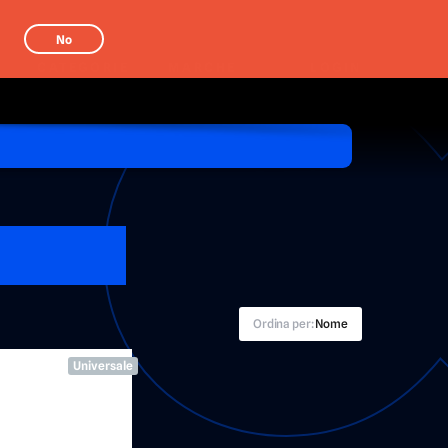
No
CATEGORIE
MARCHE
LOGIN
Ordina per:
Nome
Universale