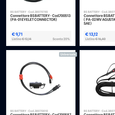
BS BATTERY - Cod.38070745
BS BATTERY - Cod.380
Connettore BS BATTERY - Cod.700513
Connettore BS BAT
(PA-01 EYELET CONNECTOR)
( PA-02 MV AGUS
SAE)
€ 9,71
€ 13,12
Listino
€ 12,14
Sconto 20%
Listino
€ 16,40
Universale
BS BATTERY - Cod.38070810
BS BATTERY - Cod.380
Connettore BS BATTERY - Cod.700587
Connettore BS BAT