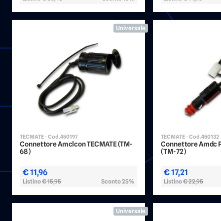
Universale
TECMATE - Cod.450197
TECMATE - Cod.450132
Connettore Amclcon TECMATE (TM-
Connettore Amdc 
68)
(TM-72)
€ 11,96
€ 17,21
Listino
€ 15,95
Sconto 25%
Listino
€ 22,95
Universale