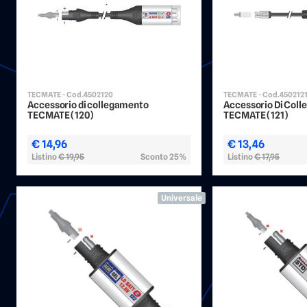
TECMATE - Cod.4502120
TECMATE - Cod.450212
Accessorio di collegamento
Accessorio Di Col
TECMATE (120)
TECMATE (121)
€ 14,96
€ 13,46
Listino
€ 19,95
Sconto 25%
Listino
€ 17,95
Universale