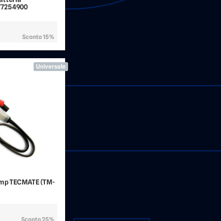
77254900
Sconto 15%
Universale
mp TECMATE (TM-
Sconto 25%