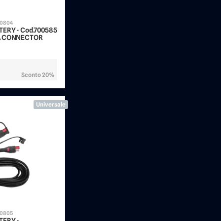
70804
TERY - Cod.700585
TA CONNECTOR
Sconto 20%
Universale
70805
TERY -