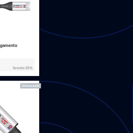
1
legamento
Sconto 25%
Universale