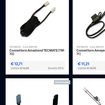
TECMATE - Cod.450198
TECMATE - Cod.450137
Connettore Amextend TECMATE (TM-
Connettore Ameye
73)
71)
€ 12,71
€ 11,21
Listino
€ 16,95
Sconto 25%
Listino
€ 14,95
Universale