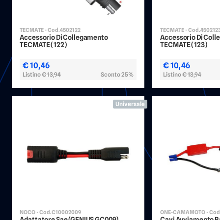
TECMATE - Cod.4502122
TECMATE - Cod.450212
Accessorio Di Collegamento
Accessorio Di Col
TECMATE (122)
TECMATE (123)
€ 10,46
€ 10,46
Listino
€ 13,94
Sconto 25%
Listino
€ 13,94
Universale
NOCO - Cod.C10002009
ONE-CAMAMOTO - Cod
Adattatore Sae (GENIUS GC009)
Cavi Avviamento B