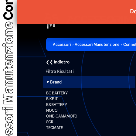
Do
Accessori Manutenzione
Accessori › Accessori Manutenzione › Connett
❮❮ Indietro
Filtra Risultati
Brand
BC BATTERY
BIKE IT
BS BATTERY
NOCO
ONE-CAMAMOTO
SGR
TECMATE