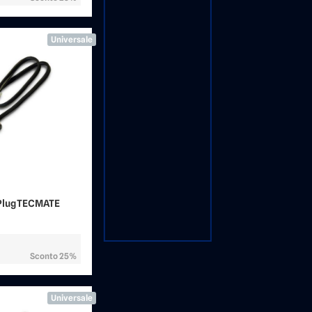
Universale
Plug TECMATE
Sconto 25%
Universale