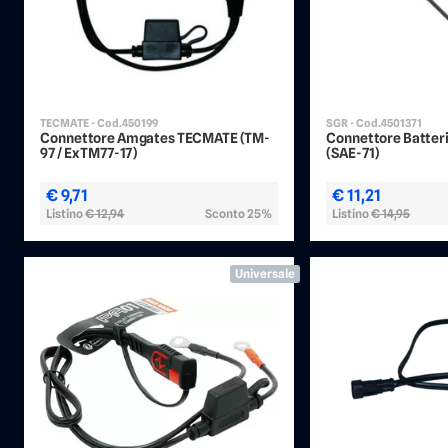
TECMATE - Cod.450199
SGR - Cod.4501371
Connettore Amgates TECMATE (TM-
Connettore Batter
97 / Ex TM77-17)
(SAE-71)
€ 9,71
€ 11,21
Listino
€ 12,94
Sconto 25%
Listino
€ 14,95
Universale