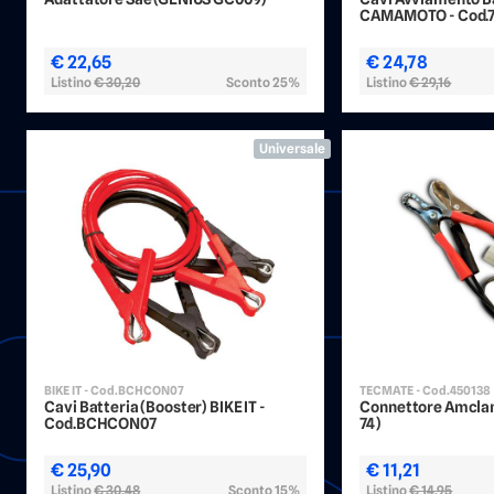
CAMAMOTO - Cod.
€ 22,65
€ 24,78
Listino
€ 30,20
Sconto 25%
Listino
€ 29,16
Universale
BIKE IT - Cod.BCHCON07
TECMATE - Cod.450138
Cavi Batteria (Booster) BIKE IT -
Connettore Amcla
Cod.BCHCON07
74)
€ 25,90
€ 11,21
Listino
€ 30,48
Sconto 15%
Listino
€ 14,95