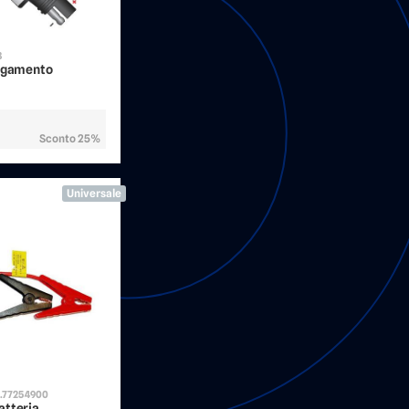
3
legamento
Sconto 25%
Universale
.77254900
atteria