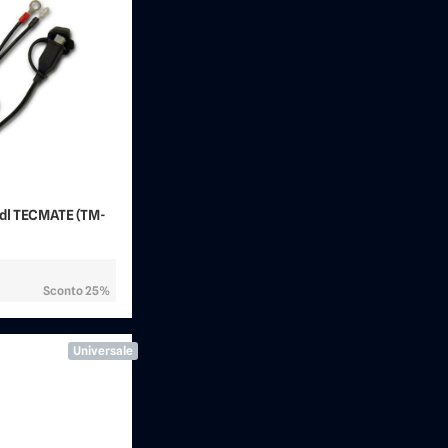
dl TECMATE (TM-
Sconto 25%
Universale