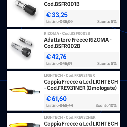
Cod.BSFR001B
€ 33,25
Listino
€ 35,00
Sconto 5%
RIZOMA - Cod.BSFR002B
Adattatore Frecce RIZOMA -
Cod.BSFR002B
€ 42,76
Listino
€ 45,01
Sconto 5%
LIGHTECH - Cod.FRE931NER
Coppia Frecce a Led LIGHTECH
- Cod.FRE931NER (Omologate)
€ 61,60
Listino
€ 68,44
Sconto 10%
LIGHTECH - Cod.FRE932NER
Coppia Frecce a Led LIGHTECH