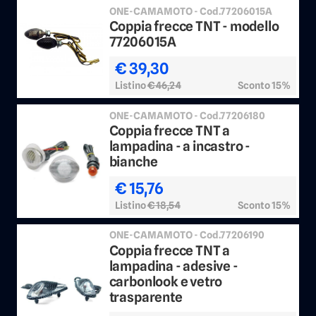
ONE-CAMAMOTO - Cod.77206015A
Coppia frecce TNT - modello
77206015A
€ 39,30
Listino
€ 46,24
Sconto 15%
ONE-CAMAMOTO - Cod.77206180
Coppia frecce TNT a
lampadina - a incastro -
bianche
€ 15,76
Listino
€ 18,54
Sconto 15%
ONE-CAMAMOTO - Cod.77206190
Coppia frecce TNT a
lampadina - adesive -
carbonlook e vetro
trasparente