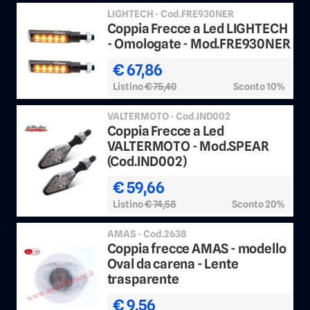
LIGHTECH - Cod.FRE930NER
Coppia Frecce a Led LIGHTECH
- Omologate - Mod.FRE930NER
€ 67,86
Listino
€ 75,40
Sconto 10%
VALTERMOTO - Cod.IND002
Coppia Frecce a Led
VALTERMOTO - Mod.SPEAR
(Cod.IND002)
€ 59,66
Listino
€ 74,58
Sconto 20%
AMAS - Cod.2638
Coppia frecce AMAS - modello
Oval da carena - Lente
trasparente
€ 9,56