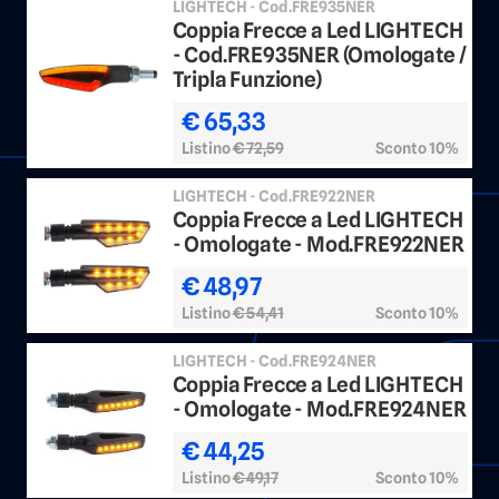
LIGHTECH - Cod.FRE935NER
Coppia Frecce a Led LIGHTECH
- Cod.FRE935NER (Omologate /
Tripla Funzione)
€ 65,33
Listino
€ 72,59
Sconto 10%
LIGHTECH - Cod.FRE922NER
Coppia Frecce a Led LIGHTECH
- Omologate - Mod.FRE922NER
€ 48,97
Listino
€ 54,41
Sconto 10%
LIGHTECH - Cod.FRE924NER
Coppia Frecce a Led LIGHTECH
- Omologate - Mod.FRE924NER
€ 44,25
Listino
€ 49,17
Sconto 10%