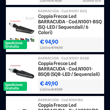
Listino
€ 18,67
Sconto 10%
BARRACUDA - Cod.N1001-BSQ
Coppia Frecce Led
BARRACUDA - Cod.N1001-BSQ
(SQ-LED / Sequenziali / 6
Colori)
€ 94,90
Spedizione
Gratuita
Listino
€ 94,90
BARRACUDA - Cod.N1001-BSQB
Coppia Frecce Led
BARRACUDA - Cod.N1001-
BSQB (SQB-LED / Sequenziali)
€ 49,90
Spedizione
Gratuita
Listino
€ 49,90
BARRACUDA - Cod.N1001BS
Coppia Frecce Led