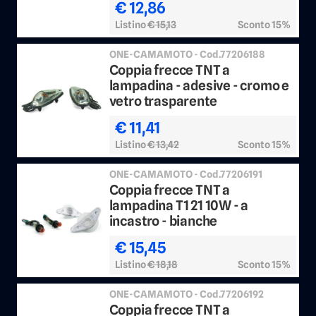
€ 12,86
Listino
€ 15,13
Sconto 15%
ONE-CAMAMOTO - Cod.77206188
Coppia frecce TNT a
lampadina - adesive - cromo e
vetro trasparente
€ 11,41
Listino
€ 13,42
Sconto 15%
ONE-CAMAMOTO - Cod.77206191
Coppia frecce TNT a
lampadina T1 21 10W - a
incastro - bianche
€ 15,45
Listino
€ 18,18
Sconto 15%
ONE-CAMAMOTO - Cod.77206192
Coppia frecce TNT a