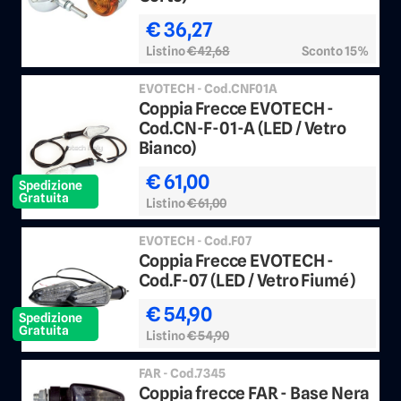
€ 36,27
Listino
€ 42,68
Sconto 15%
EVOTECH - Cod.CNF01A
Coppia Frecce EVOTECH -
Cod.CN-F-01-A (LED / Vetro
Bianco)
€ 61,00
Spedizione
Gratuita
Listino
€ 61,00
EVOTECH - Cod.F07
Coppia Frecce EVOTECH -
Cod.F-07 (LED / Vetro Fiumé)
€ 54,90
Spedizione
Gratuita
Listino
€ 54,90
FAR - Cod.7345
Coppia frecce FAR - Base Nera