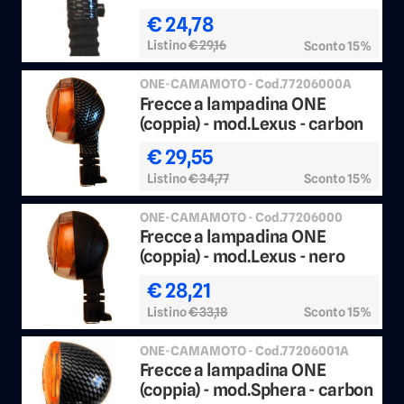
€ 24,78
Listino
€ 29,16
Sconto 15%
ONE-CAMAMOTO - Cod.77206000A
Frecce a lampadina ONE
(coppia) - mod.Lexus - carbon
€ 29,55
Listino
€ 34,77
Sconto 15%
ONE-CAMAMOTO - Cod.77206000
Frecce a lampadina ONE
(coppia) - mod.Lexus - nero
€ 28,21
Listino
€ 33,18
Sconto 15%
ONE-CAMAMOTO - Cod.77206001A
Frecce a lampadina ONE
(coppia) - mod.Sphera - carbon