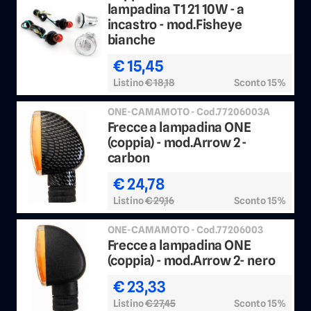
lampadina T1 21 10W - a
incastro - mod.Fisheye
bianche
€ 15,45
Listino
€ 18,18
Sconto 15%
ONE-CAMAMOTO - Cod.77206003A
Frecce a lampadina ONE
(coppia) - mod.Arrow 2 -
carbon
€ 24,78
Listino
€ 29,16
Sconto 15%
ONE-CAMAMOTO - Cod.77206003
Frecce a lampadina ONE
(coppia) - mod.Arrow 2- nero
€ 23,33
Listino
€ 27,45
Sconto 15%