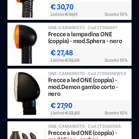
€ 30,70
Listino
€ 36,11
Sconto 15%
ONE-CAMAMOTO - Cod.77206001
Frecce a lampadina ONE
(coppia) - mod.Sphera - nero
€ 27,48
Listino
€ 32,33
Sconto 15%
ONE-CAMAMOTO - Cod.77206148WCS
Frecce a led ONE (coppia) -
mod.Demon gambo corto -
nero
€ 27,90
Listino
€ 32,82
Sconto 15%
ONE-CAMAMOTO - Cod.77206008A
Frecce a led ONE (coppia) -