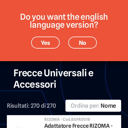
Do you want the english
CATEGORIE
MARCHE
language version?
Yes
No
Ricambi › Elettrico › Frecce Universali e
Accessori
Frecce Universali e
Accessori
Risultati:
270 di 270
Ordina per:
Nome
RIZOMA - Cod.BSFR001B
Adattatore Frecce RIZOMA -