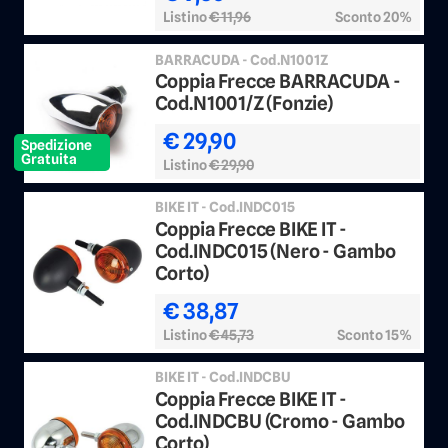
Listino
€ 11,96
Sconto 20%
BARRACUDA - Cod.N1001Z
Coppia Frecce BARRACUDA -
Cod.N1001/Z (Fonzie)
€ 29,90
Spedizione
Gratuita
Listino
€ 29,90
BIKE IT - Cod.INDC015
Coppia Frecce BIKE IT -
Cod.INDC015 (Nero - Gambo
Corto)
€ 38,87
Listino
€ 45,73
Sconto 15%
BIKE IT - Cod.INDCBU
Coppia Frecce BIKE IT -
Cod.INDCBU (Cromo - Gambo
Corto)