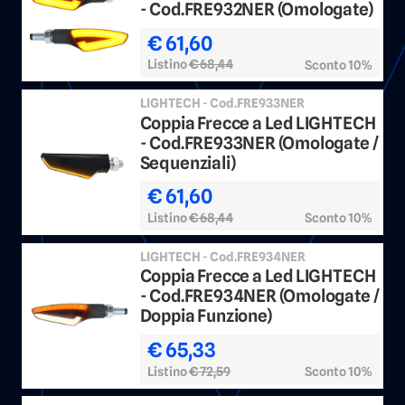
- Cod.FRE932NER (Omologate)
€ 61,60
Listino
€ 68,44
Sconto 10%
LIGHTECH - Cod.FRE933NER
Coppia Frecce a Led LIGHTECH
- Cod.FRE933NER (Omologate /
Sequenziali)
€ 61,60
Listino
€ 68,44
Sconto 10%
LIGHTECH - Cod.FRE934NER
Coppia Frecce a Led LIGHTECH
- Cod.FRE934NER (Omologate /
Doppia Funzione)
€ 65,33
Listino
€ 72,59
Sconto 10%