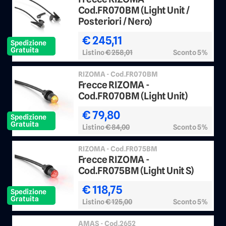
Cod.FR070BM (Light Unit /
Posteriori / Nero)
€ 245,11
Spedizione
Gratuita
Listino
€ 258,01
Sconto 5%
RIZOMA - Cod.FR070BM
Frecce RIZOMA -
Cod.FR070BM (Light Unit)
€ 79,80
Spedizione
Gratuita
Listino
€ 84,00
Sconto 5%
RIZOMA - Cod.FR075BM
Frecce RIZOMA -
Cod.FR075BM (Light Unit S)
€ 118,75
Spedizione
Gratuita
Listino
€ 125,00
Sconto 5%
AMAS - Cod.2652