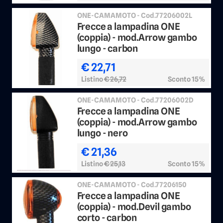
ONE-CAMAMOTO - Cod.77206002L
Frecce a lampadina ONE
(coppia) - mod.Arrow gambo
lungo - carbon
€ 22,71
Listino
€ 26,72
Sconto 15%
ONE-CAMAMOTO - Cod.77206002D
Frecce a lampadina ONE
(coppia) - mod.Arrow gambo
lungo - nero
€ 21,36
Listino
€ 25,13
Sconto 15%
ONE-CAMAMOTO - Cod.77206150
Frecce a lampadina ONE
(coppia) - mod.Devil gambo
corto - carbon