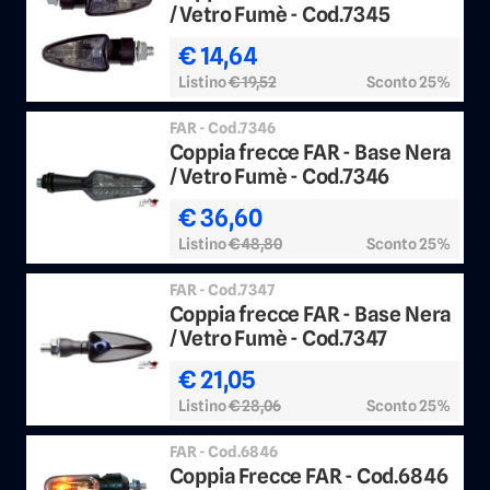
/ Vetro Fumè - Cod.7345
€ 14,64
Listino
€ 19,52
Sconto 25%
FAR - Cod.7346
Coppia frecce FAR - Base Nera
/ Vetro Fumè - Cod.7346
€ 36,60
Listino
€ 48,80
Sconto 25%
FAR - Cod.7347
Coppia frecce FAR - Base Nera
/ Vetro Fumè - Cod.7347
€ 21,05
Listino
€ 28,06
Sconto 25%
FAR - Cod.6846
Coppia Frecce FAR - Cod.6846