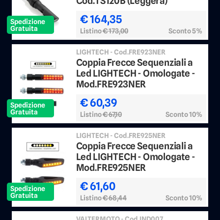
Cod.TS120B (Leggera)
€ 164,35
Spedizione
Gratuita
Listino
€ 173,00
Sconto 5%
LIGHTECH - Cod.FRE923NER
Coppia Frecce Sequenziali a
Led LIGHTECH - Omologate -
Mod.FRE923NER
€ 60,39
Spedizione
Gratuita
Listino
€ 67,10
Sconto 10%
LIGHTECH - Cod.FRE925NER
Coppia Frecce Sequenziali a
Led LIGHTECH - Omologate -
Mod.FRE925NER
€ 61,60
Spedizione
Gratuita
Listino
€ 68,44
Sconto 10%
VALTERMOTO - Cod.IND007