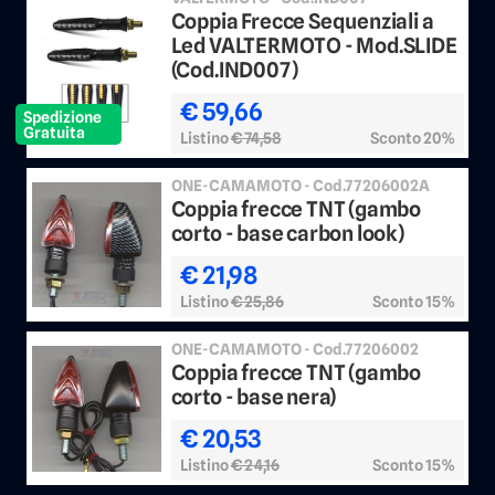
Coppia Frecce Sequenziali a
Led VALTERMOTO - Mod.SLIDE
(Cod.IND007)
€ 59,66
Spedizione
Gratuita
Listino
€ 74,58
Sconto 20%
ONE-CAMAMOTO - Cod.77206002A
Coppia frecce TNT (gambo
corto - base carbon look)
€ 21,98
Listino
€ 25,86
Sconto 15%
ONE-CAMAMOTO - Cod.77206002
Coppia frecce TNT (gambo
corto - base nera)
€ 20,53
Listino
€ 24,16
Sconto 15%