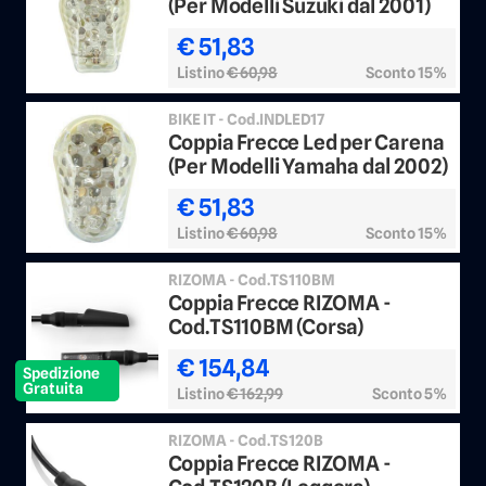
(Per Modelli Suzuki dal 2001)
€ 51,83
Listino
€ 60,98
Sconto 15%
BIKE IT - Cod.INDLED17
Coppia Frecce Led per Carena
(Per Modelli Yamaha dal 2002)
€ 51,83
Listino
€ 60,98
Sconto 15%
RIZOMA - Cod.TS110BM
Coppia Frecce RIZOMA -
Cod.TS110BM (Corsa)
€ 154,84
Spedizione
Gratuita
Listino
€ 162,99
Sconto 5%
RIZOMA - Cod.TS120B
Coppia Frecce RIZOMA -