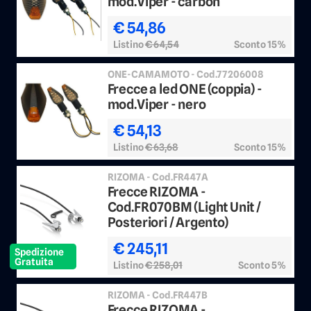
mod.Viper - carbon
€ 54,86
Listino
€ 64,54
Sconto 15%
ONE-CAMAMOTO - Cod.77206008
Frecce a led ONE (coppia) -
mod.Viper - nero
€ 54,13
Listino
€ 63,68
Sconto 15%
RIZOMA - Cod.FR447A
Frecce RIZOMA -
Cod.FR070BM (Light Unit /
Posteriori / Argento)
€ 245,11
Spedizione
Gratuita
Listino
€ 258,01
Sconto 5%
RIZOMA - Cod.FR447B
Frecce RIZOMA -