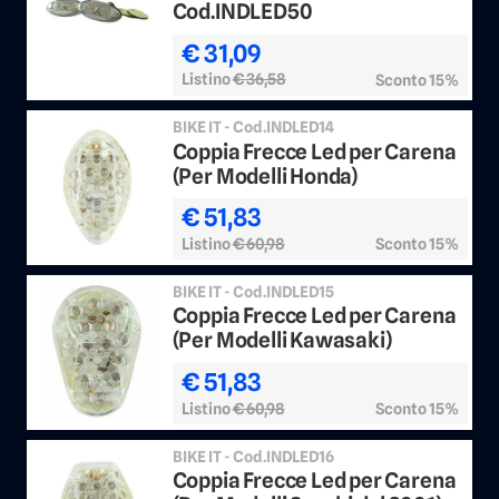
Cod.INDLED50
€ 31,09
Listino
€ 36,58
Sconto 15%
BIKE IT - Cod.INDLED14
Coppia Frecce Led per Carena
(Per Modelli Honda)
€ 51,83
Listino
€ 60,98
Sconto 15%
BIKE IT - Cod.INDLED15
Coppia Frecce Led per Carena
(Per Modelli Kawasaki)
€ 51,83
Listino
€ 60,98
Sconto 15%
BIKE IT - Cod.INDLED16
Coppia Frecce Led per Carena