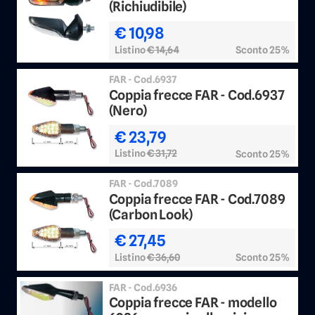
(Richiudibile)
€ 10,98
Listino
€ 14,64
Sconto 25%
FAR - Cod.6937
Coppia frecce FAR - Cod.6937
(Nero)
€ 23,79
Listino
€ 31,72
Sconto 25%
FAR - Cod.7089
Coppia frecce FAR - Cod.7089
(Carbon Look)
€ 27,45
Listino
€ 36,60
Sconto 25%
FAR - Cod.6936
Coppia frecce FAR - modello