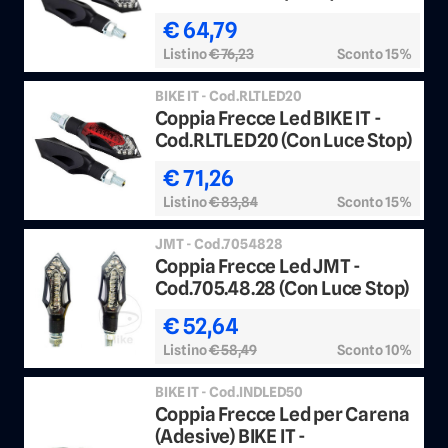
€ 64,79
Listino
€ 76,23
Sconto 15%
BIKE IT - Cod.RLTLED20
Coppia Frecce Led BIKE IT -
Cod.RLTLED20 (Con Luce Stop)
€ 71,26
Listino
€ 83,84
Sconto 15%
JMT - Cod.7054828
Coppia Frecce Led JMT -
Cod.705.48.28 (Con Luce Stop)
€ 52,64
Listino
€ 58,49
Sconto 10%
BIKE IT - Cod.INDLED50
Coppia Frecce Led per Carena
(Adesive) BIKE IT -