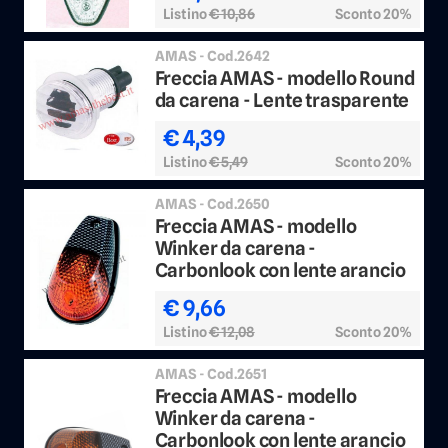
Listino
€ 10,86
Sconto 20%
AMAS - Cod.2642
Freccia AMAS - modello Round
da carena - Lente trasparente
€ 4,39
Listino
€ 5,49
Sconto 20%
AMAS - Cod.2650
Freccia AMAS - modello
Winker da carena -
Carbonlook con lente arancio
€ 9,66
Listino
€ 12,08
Sconto 20%
AMAS - Cod.2651
Freccia AMAS - modello
Winker da carena -
Carbonlook con lente arancio