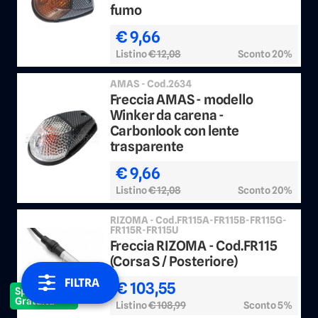
fumo
€ 9,66
Listino
€ 12,08
Sconto 20%
AMAS - Cod.2634
Freccia AMAS - modello
Winker da carena -
Carbonlook con lente
trasparente
€ 9,66
Listino
€ 12,08
Sconto 20%
RIZOMA - Cod.FR115A-FR115B-FR115G-
FR115R-FR115U
Freccia RIZOMA - Cod.FR115
(Corsa S / Posteriore)
FILTRA
€ 103,55
Spedizione
Gratuita
Listino
€ 108,99
Sconto 5%