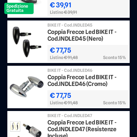
€ 39,91
Spedizione
Gratuita
Listino
€ 39,91
BIKE IT - Cod.INDLED45
Coppia Frecce Led BIKE IT -
Cod.INDLED45 (Nero)
€ 77,75
Listino
€ 91,48
Sconto 15%
BIKE IT - Cod.INDLED46
Coppia Frecce Led BIKE IT -
Cod.INDLED46 (Cromo)
€ 77,75
Listino
€ 91,48
Sconto 15%
BIKE IT - Cod.INDLED47
Coppia Frecce Led BIKE IT -
Cod.INDLED47 (Resistenze
Incluse)