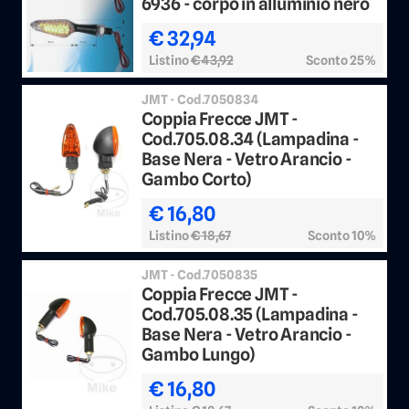
6936 - corpo in alluminio nero
€ 32,94
Listino
€ 43,92
Sconto 25%
JMT - Cod.7050834
Coppia Frecce JMT -
Cod.705.08.34 (Lampadina -
Base Nera - Vetro Arancio -
Gambo Corto)
€ 16,80
Listino
€ 18,67
Sconto 10%
JMT - Cod.7050835
Coppia Frecce JMT -
Cod.705.08.35 (Lampadina -
Base Nera - Vetro Arancio -
Gambo Lungo)
€ 16,80