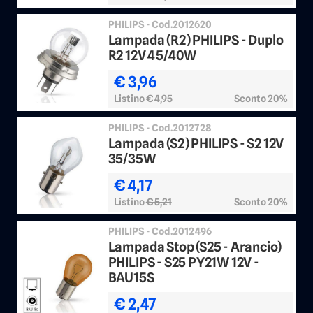
PHILIPS - Cod.2012620
Lampada (R2) PHILIPS - Duplo
R2 12V 45/40W
€ 3,96
Listino
€ 4,95
Sconto 20%
PHILIPS - Cod.2012728
Lampada (S2) PHILIPS - S2 12V
35/35W
€ 4,17
Listino
€ 5,21
Sconto 20%
PHILIPS - Cod.2012496
Lampada Stop (S25 - Arancio)
PHILIPS - S25 PY21W 12V -
BAU15S
€ 2,47