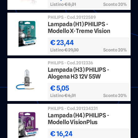
Listino
€ 8,21
Sconto 20%
PHILIPS - Cod.20122589
Lampada (H1) PHILIPS -
Modello X-Treme Vision
€ 23,44
Listino
€ 29,30
Sconto 20%
PHILIPS - Cod.2012336
Lampada (H3) PHILIPS -
Alogena H3 12V 55W
€ 5,05
Listino
€ 6,31
Sconto 20%
PHILIPS - Cod.201234231
Lampada (H4) PHILIPS -
Modello VisionPlus
€ 16,24