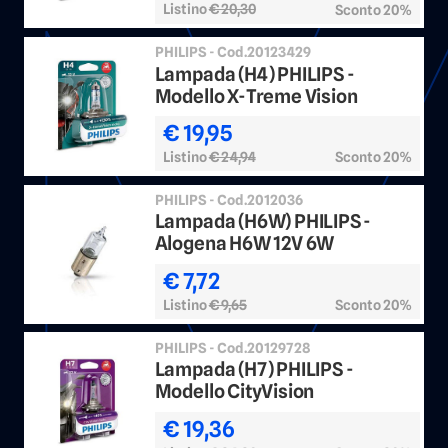
Listino
€ 20,30
Sconto 20%
PHILIPS - Cod.20123429
Lampada (H4) PHILIPS -
Modello X-Treme Vision
€ 19,95
Listino
€ 24,94
Sconto 20%
PHILIPS - Cod.2012036
Lampada (H6W) PHILIPS -
Alogena H6W 12V 6W
€ 7,72
Listino
€ 9,65
Sconto 20%
PHILIPS - Cod.20129728
Lampada (H7) PHILIPS -
Modello CityVision
€ 19,36