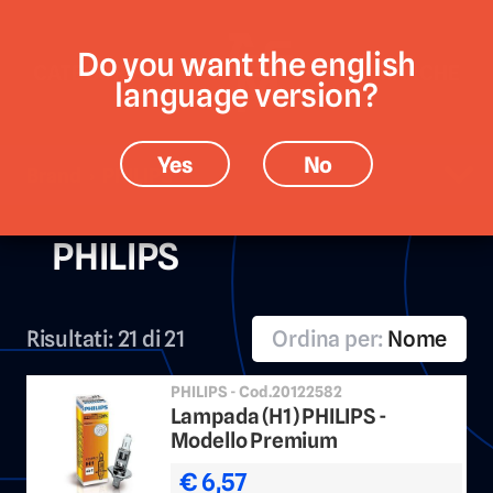
Do you want the english
CATEGORIE
MARCHE
language version?
Yes
No
Brand › PHILIPS
PHILIPS
Risultati:
21 di 21
Ordina per:
Nome
PHILIPS - Cod.20122582
Lampada (H1) PHILIPS -
Modello Premium
€ 6,57