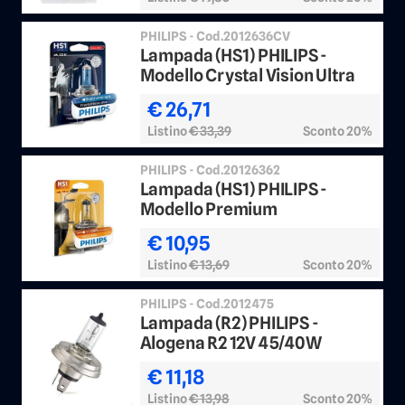
PHILIPS - Cod.2012636CV
Lampada (HS1) PHILIPS -
Modello Crystal Vision Ultra
€ 26,71
Listino
€ 33,39
Sconto 20%
PHILIPS - Cod.20126362
Lampada (HS1) PHILIPS -
Modello Premium
€ 10,95
Listino
€ 13,69
Sconto 20%
PHILIPS - Cod.2012475
Lampada (R2) PHILIPS -
Alogena R2 12V 45/40W
€ 11,18
Listino
€ 13,98
Sconto 20%