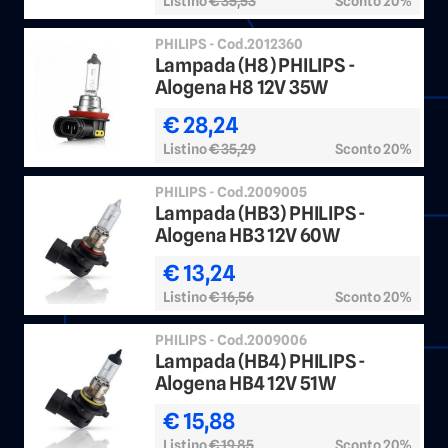
Listino
€ 35,53
Sconto 20%
PHILIPS - Cod.2012360
Lampada (H8) PHILIPS -
Alogena H8 12V 35W
€ 28,24
Listino
€ 35,29
Sconto 20%
PHILIPS - Cod.2009005
Lampada (HB3) PHILIPS -
Alogena HB3 12V 60W
€ 13,24
Listino
€ 16,56
Sconto 20%
PHILIPS - Cod.2009006
Lampada (HB4) PHILIPS -
Alogena HB4 12V 51W
€ 15,88
Listino
€ 19,85
Sconto 20%