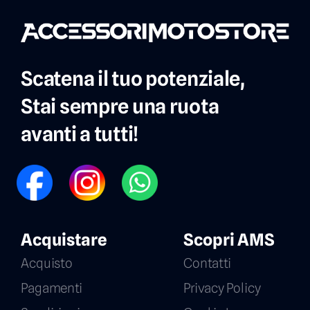
Scatena il tuo potenziale,
Stai sempre una ruota
avanti a tutti!
FB
IG
WP
Acquistare
Scopri AMS
Acquisto
Contatti
Pagamenti
Privacy Policy