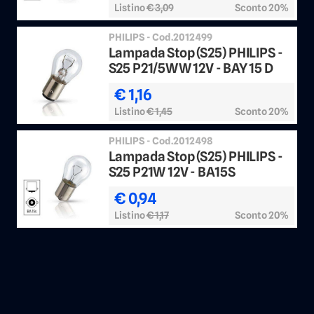
Listino
€ 3,09
Sconto 20%
PHILIPS - Cod.2012499
Lampada Stop (S25) PHILIPS -
S25 P21/5WW 12V - BAY 15 D
€ 1,16
Listino
€ 1,45
Sconto 20%
PHILIPS - Cod.2012498
Lampada Stop (S25) PHILIPS -
S25 P21W 12V - BA15S
€ 0,94
Listino
€ 1,17
Sconto 20%