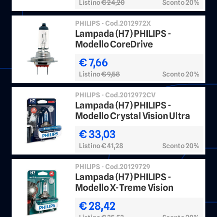
Listino
€ 24,20
Sconto 20%
PHILIPS - Cod.2012972X
Lampada (H7) PHILIPS -
Modello CoreDrive
€ 7,66
Listino
€ 9,58
Sconto 20%
PHILIPS - Cod.2012972CV
Lampada (H7) PHILIPS -
Modello Crystal Vision Ultra
€ 33,03
Listino
€ 41,28
Sconto 20%
PHILIPS - Cod.20129729
Lampada (H7) PHILIPS -
Modello X-Treme Vision
€ 28,42