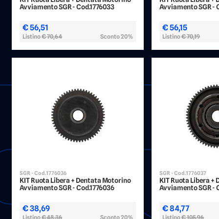
Avviamento SGR - Cod.1776033
Avviamento SGR - 
€ 56,51
€ 56,15
Listino
€ 70,64
Sconto 20%
Listino
€ 70,19
SGR - Cod.1776036
SGR - Cod.1776037
KIT Ruota Libera + Dentata Motorino
KIT Ruota Libera +
Avviamento SGR - Cod.1776036
Avviamento SGR - 
€ 38,69
€ 84,77
Listino
€ 48,36
Sconto 20%
Listino
€ 105,96