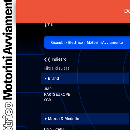
Motorini Avviamento
Do
Ricambi › Elettrico › Motorini Avviamento
❮❮ Indietro
Filtra Risultati
Brand
JMP
PARTS EUROPE
SGR
Elettrico
Marca & Modello
UNIVERSALE