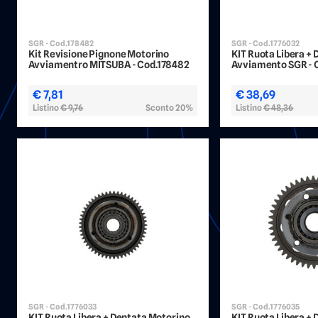
SGR - Cod.178482
SGR - Cod.1776032
Kit Revisione Pignone Motorino
KIT Ruota Libera +
Avviamentro MITSUBA - Cod.178482
Avviamento SGR - 
€ 7,81
€ 38,69
Listino
€ 9,76
Sconto 20%
Listino
€ 48,36
SGR - Cod.1776033
SGR - Cod.1776035
KIT Ruota Libera + Dentata Motorino
KIT Ruota Libera +