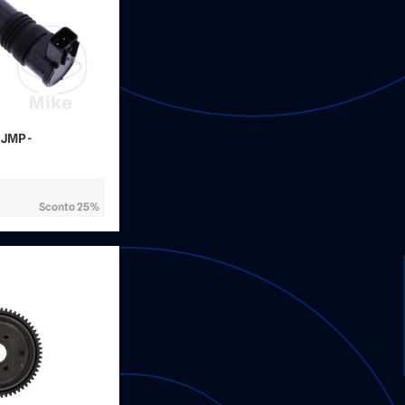
 JMP -
Sconto 25%