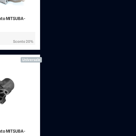
to MITSUBA -
Sconto 20%
Universale
to MITSUBA -