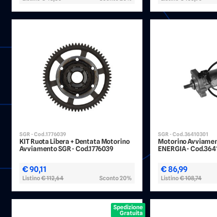
SGR - Cod.1776039
SGR - Cod.36410301
KIT Ruota Libera + Dentata Motorino
Motorino Avviame
Avviamento SGR - Cod.1776039
ENERGIA - Cod.364
€ 90,11
€ 86,99
Listino
€ 112,64
Sconto 20%
Listino
€ 108,74
Spedizione
Gratuita