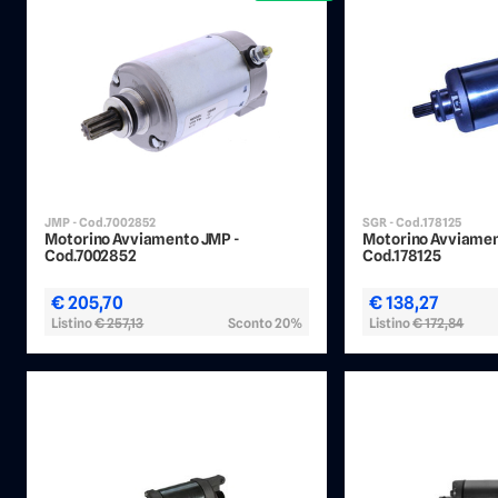
JMP - Cod.7002852
SGR - Cod.178125
Motorino Avviamento JMP -
Motorino Avviamen
Cod.7002852
Cod.178125
€ 205,70
€ 138,27
Listino
€ 257,13
Sconto 20%
Listino
€ 172,84