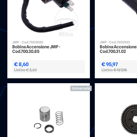
JMP - Cod.7003085
JMP - Cod.7003102
Bobina Accensione JMP -
Bobina Accensione
Cod.700.30.85
Cod.700.31.02
€ 8,60
€ 95,97
Listino
€ 8,60
Listino
€ 127,95
Universale