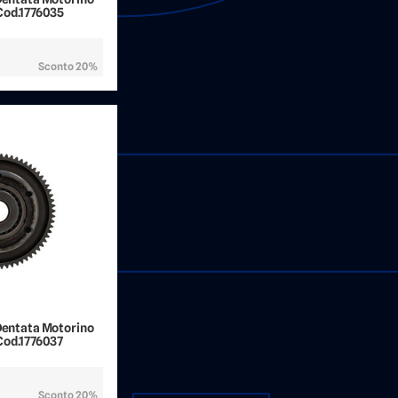
Cod.1776035
Sconto 20%
 Dentata Motorino
Cod.1776037
Sconto 20%