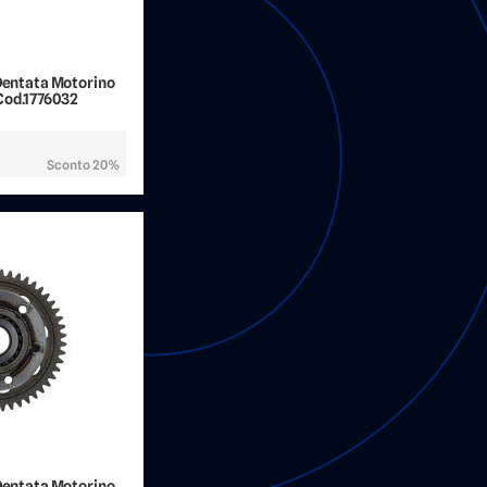
 Dentata Motorino
Cod.1776032
Sconto 20%
 Dentata Motorino