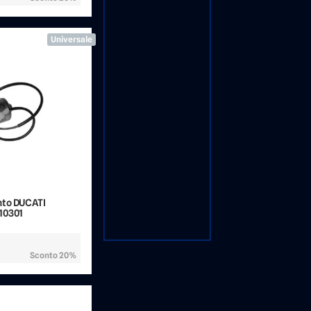
Universale
nto DUCATI
10301
Sconto 20%