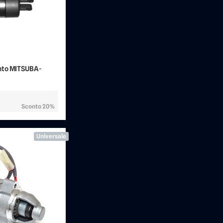
to MITSUBA -
Sconto 20%
Universale