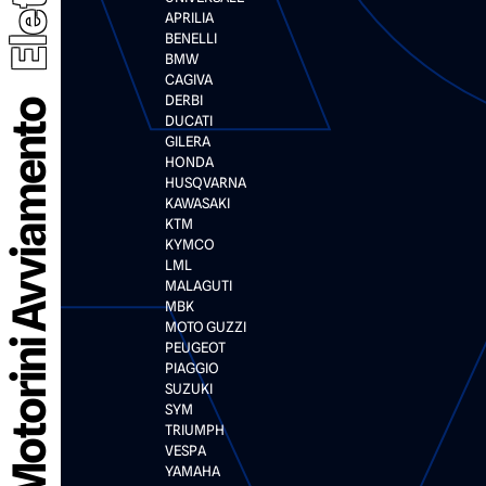
APRILIA
BENELLI
BMW
CAGIVA
DERBI
Motorini Avviamento
DUCATI
GILERA
HONDA
HUSQVARNA
KAWASAKI
KTM
KYMCO
LML
MALAGUTI
MBK
MOTO GUZZI
PEUGEOT
PIAGGIO
SUZUKI
SYM
TRIUMPH
VESPA
YAMAHA