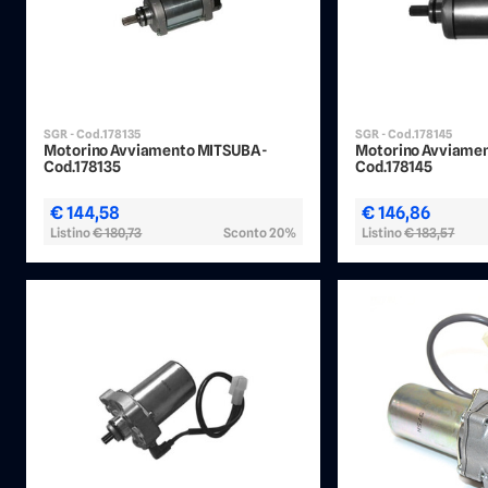
SGR - Cod.178135
SGR - Cod.178145
Motorino Avviamento MITSUBA -
Motorino Avviamen
Cod.178135
Cod.178145
€ 144,58
€ 146,86
Listino
€ 180,73
Sconto 20%
Listino
€ 183,57