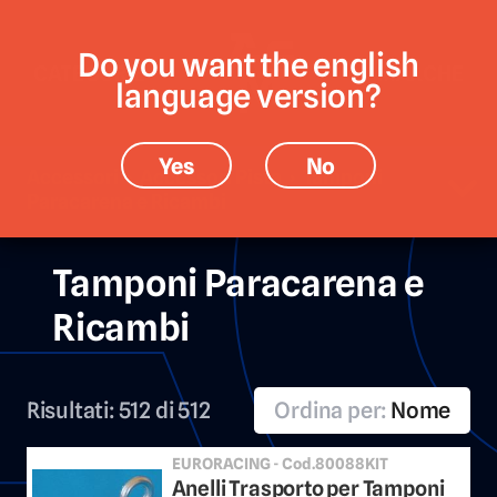
Do you want the english
CATEGORIE
MARCHE
language version?
Yes
No
Accessori › Accessori Pista › Tamponi
Paracarena e Ricambi
Tamponi Paracarena e
Ricambi
Risultati:
512 di 512
Ordina per:
Nome
EURORACING - Cod.80088KIT
Anelli Trasporto per Tamponi