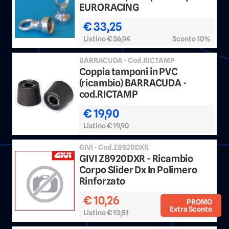
EURORACING
€ 33,25
Listino
€ 36,94
Sconto 10%
BARRACUDA - Cod.RICTAMP
Coppia tamponi in PVC
(ricambio) BARRACUDA -
cod.RICTAMP
€ 19,90
Listino
€ 19,90
GIVI - Cod.Z8920DXR
GIVI Z8920DXR - Ricambio
Corpo Slider Dx In Polimero
Rinforzato
€ 10,26
PROMO
Extra Sconto
Listino
€ 13,51
Sconto 20%