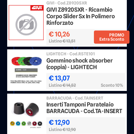
GIVI - Cod.Z8920SXR
GIVI Z8920SXR - Ricambio
Corpo Slider Sx In Polimero
Rinforzato
€ 10,26
PROMO
Extra Sconto
Listino
€ 13,51
Sconto 20%
LIGHTECH - Cod.RSTE101
Gommino shock absorber
(coppia) - LIGHTECH
€ 13,07
Listino
€ 14,52
Sconto 10%
BARRACUDA - Cod.TAINSERT
Inserti Tamponi Paratelaio
BARRACUDA - Cod.TA-INSERT
€ 12,90
Listino
€ 12,90