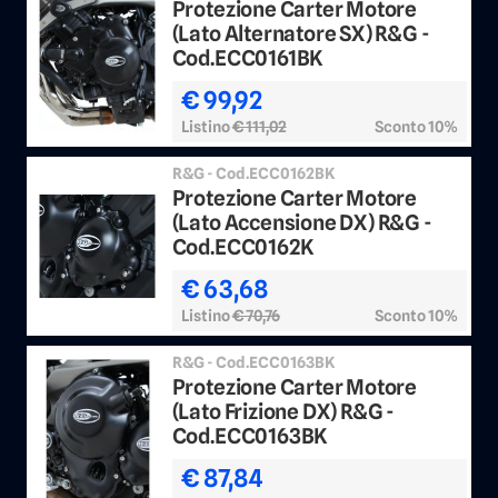
Protezione Carter Motore
(Lato Alternatore SX) R&G -
Cod.ECC0161BK
€ 99,92
Listino
€ 111,02
Sconto 10%
R&G - Cod.ECC0162BK
Protezione Carter Motore
(Lato Accensione DX) R&G -
Cod.ECC0162K
€ 63,68
Listino
€ 70,76
Sconto 10%
R&G - Cod.ECC0163BK
Protezione Carter Motore
(Lato Frizione DX) R&G -
Cod.ECC0163BK
€ 87,84