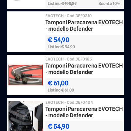
Listino
€ 190,87
Sconto 10%
EVOTECH - Cod.DEF0310
Tamponi Paracarena EVOTECH
- modello Defender
€ 54,90
Listino
€ 54,90
EVOTECH - Cod.DEF0105
Tamponi Paracarena EVOTECH
- modello Defender
€ 61,00
Listino
€ 61,00
EVOTECH - Cod.DEF0404
Tamponi Paracarena EVOTECH
- modello Defender
€ 54,90