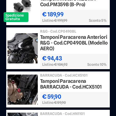
Cod.PM359B (B-Pro)
€ 189,99
Spedizione
Gratuita
Listino
€ 199,99
Sconto 5%
R&G - Cod.CP0490BL
Tamponi Paracarena Anteriori
R&G - Cod.CP0490BL (Modello
AERO)
€ 94,43
Listino
€ 104,92
Sconto 10%
BARRACUDA - Cod.HCX5101
Tamponi Paracarena
BARRACUDA - Cod.HCX5101
€ 59,90
Listino
€ 59,90
BARRACUDA - Cod.HN1101