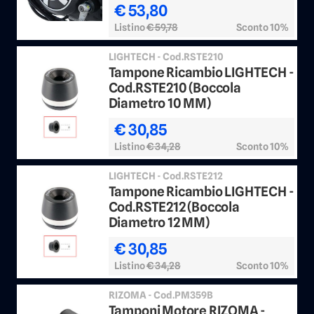
€ 53,80
Listino
€ 59,78
Sconto 10%
LIGHTECH - Cod.RSTE210
Tampone Ricambio LIGHTECH -
Cod.RSTE210 (Boccola
Diametro 10 MM)
€ 30,85
Listino
€ 34,28
Sconto 10%
LIGHTECH - Cod.RSTE212
Tampone Ricambio LIGHTECH -
Cod.RSTE212 (Boccola
Diametro 12 MM)
€ 30,85
Listino
€ 34,28
Sconto 10%
RIZOMA - Cod.PM359B
Tamponi Motore RIZOMA -