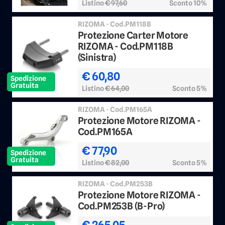
Listino
€ 97,60
Sconto 10%
RIZOMA - Cod.PM118B
Protezione Carter Motore
RIZOMA - Cod.PM118B
(Sinistra)
€ 60,80
Spedizione
Gratuita
Listino
€ 64,00
Sconto 5%
RIZOMA - Cod.PM165A
Protezione Motore RIZOMA -
Cod.PM165A
€ 77,90
Spedizione
Gratuita
Listino
€ 82,00
Sconto 5%
RIZOMA - Cod.PM253B
Protezione Motore RIZOMA -
Cod.PM253B (B-Pro)
€ 265,05