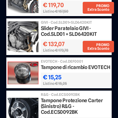
€ 119,70
PROMO
Extra Sconto
Listino
€ 157,50
Sconto 20%
GIVI - Cod.SLD01+SLD6420KIT
Slider Paratelaio GIVI -
Cod.SLD01 + SLD6420KIT
€ 132,07
PROMO
Extra Sconto
Listino
€ 173,78
Sconto 20%
EVOTECH - Cod.DEF0001
Tampone di ricambio EVOTECH
€ 15,25
Listino
€ 15,25
R&G - Cod.ECS0092BK
Tampone Protezione Carter
(Sinistro) R&G -
Cod.ECS0092BK