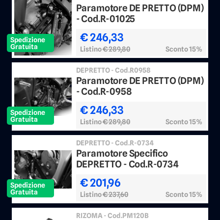
Paramotore DE PRETTO (DPM)
- Cod.R-01025
€ 246,33
Spedizione
Gratuita
Listino
€ 289,80
Sconto 15%
DEPRETTO - Cod.R0958
Paramotore DE PRETTO (DPM)
- Cod.R-0958
€ 246,33
Spedizione
Gratuita
Listino
€ 289,80
Sconto 15%
DEPRETTO - Cod.R-0734
Paramotore Specifico
DEPRETTO - Cod.R-0734
€ 201,96
Spedizione
Gratuita
Listino
€ 237,60
Sconto 15%
RIZOMA - Cod.PM120B