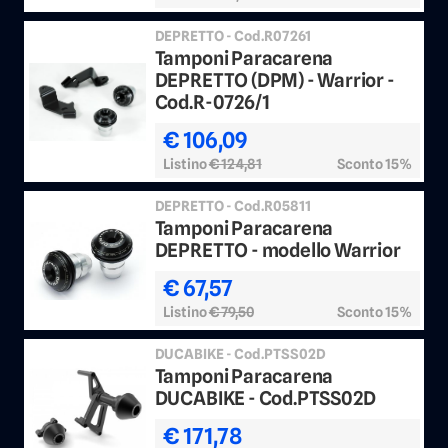
DEPRETTO - Cod.R07261
Tamponi Paracarena
DEPRETTO (DPM) - Warrior -
Cod.R-0726/1
€ 106,09
Listino
€ 124,81
Sconto 15%
DEPRETTO - Cod.R05811
Tamponi Paracarena
DEPRETTO - modello Warrior
€ 67,57
Listino
€ 79,50
Sconto 15%
DUCABIKE - Cod.PTSS02D
Tamponi Paracarena
DUCABIKE - Cod.PTSS02D
€ 171,78