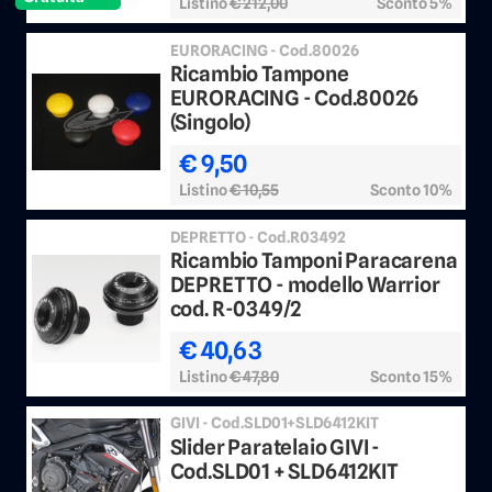
Listino
€ 212,00
Sconto 5%
EURORACING - Cod.80026
Ricambio Tampone
EURORACING - Cod.80026
(Singolo)
€ 9,50
Listino
€ 10,55
Sconto 10%
DEPRETTO - Cod.R03492
Ricambio Tamponi Paracarena
DEPRETTO - modello Warrior
cod. R-0349/2
€ 40,63
Listino
€ 47,80
Sconto 15%
GIVI - Cod.SLD01+SLD6412KIT
Slider Paratelaio GIVI -
Cod.SLD01 + SLD6412KIT