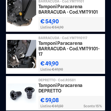
BARRACUDA - Cod.YMT9101
Tamponi Paracarena
BARRACUDA - Cod.YMT9101
€ 54,90
Listino
€ 54,90
BARRACUDA - Cod.YMT910117
Tamponi Paracarena
BARRACUDA - Cod.YMT9101-
17
€ 49,90
Listino
€ 49,90
DEPRETTO - Cod.R0581
Tamponi Paracarena
DEPRETTO
€ 59,08
Listino
€ 69,50
Sconto 15%