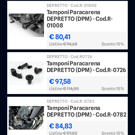
DEPRETTO - Cod.R-01008
Tamponi Paracarena
DEPRETTO (DPM) - Cod.R-
01008
€ 80,41
Listino
€ 94,60
Sconto 15%
DEPRETTO - Cod.R0726
Tamponi Paracarena
DEPRETTO (DPM) - Cod.R-0726
€ 97,58
Listino
€ 114,80
Sconto 15%
DEPRETTO - Cod.R-0782
Tamponi Paracarena
DEPRETTO (DPM) - Cod.R-0782
€ 84,83
Listino
€ 99,80
Sconto 15%