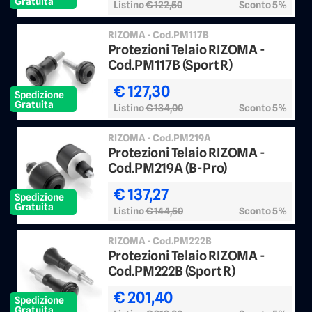
Gratuita
Listino
€ 122,50
Sconto 5%
RIZOMA - Cod.PM117B
Protezioni Telaio RIZOMA -
Cod.PM117B (Sport R)
€ 127,30
Spedizione
Gratuita
Listino
€ 134,00
Sconto 5%
RIZOMA - Cod.PM219A
Protezioni Telaio RIZOMA -
Cod.PM219A (B-Pro)
€ 137,27
Spedizione
Gratuita
Listino
€ 144,50
Sconto 5%
RIZOMA - Cod.PM222B
Protezioni Telaio RIZOMA -
Cod.PM222B (Sport R)
€ 201,40
Spedizione
Gratuita