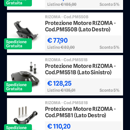
Gratuita
Listino
€ 185,00
Sconto 5%
RIZOMA - Cod.PM550B
Protezione Motore RIZOMA -
Cod.PM550B (Lato Destro)
€ 77,90
Spedizione
Gratuita
Listino
€ 82,00
Sconto 5%
RIZOMA - Cod.PM551B
Protezione Motore RIZOMA -
Cod.PM551B (Lato Sinistro)
€ 128,25
Spedizione
Gratuita
Listino
€ 135,01
Sconto 5%
RIZOMA - Cod.PM581B
Protezione Motore RIZOMA -
Cod.PM581 (Lato Destro)
€ 110,20
Spedizione