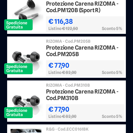
Protezione Carena RIZOMA -
Cod.PM120B (Sport R)
€ 116,38
Spedizione
Gratuita
Listino
€ 122,50
Sconto 5%
RIZOMA - Cod.PM205B
Protezione Carena RIZOMA -
Cod.PM205B
€ 77,90
Spedizione
Gratuita
Listino
€ 82,00
Sconto 5%
RIZOMA - Cod.PM310B
Protezione Carena RIZOMA -
Cod.PM310B
€ 77,90
Spedizione
Gratuita
Listino
€ 82,00
Sconto 5%
R&G - Cod.ECC0161BK