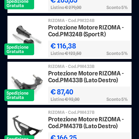
Spedizione
Gratuita
Listino
€ 279,00
Sconto 5%
RIZOMA - Cod.PM324B
Protezione Motore RIZOMA -
Cod.PM324B (Sport R)
€ 116,38
Spedizione
Gratuita
Listino
€ 122,50
Sconto 5%
RIZOMA - Cod.PM433B
Protezione Motore RIZOMA -
Cod.PM433B (Lato Destro)
€ 87,40
Spedizione
Gratuita
Listino
€ 92,00
Sconto 5%
RIZOMA - Cod.PM437B
Protezione Motore RIZOMA -
Cod.PM437B (Lato Destro)
€ 166,25
Spedizione