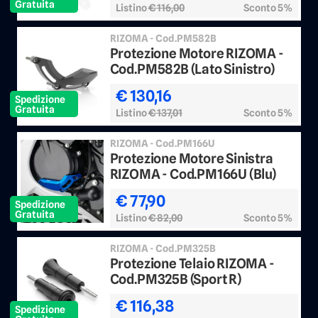
Gratuita
Listino
€ 116,00
Sconto 5%
RIZOMA - Cod.PM582B
Protezione Motore RIZOMA -
Cod.PM582B (Lato Sinistro)
€ 130,16
Spedizione
Gratuita
Listino
€ 137,01
Sconto 5%
RIZOMA - Cod.PM166U
Protezione Motore Sinistra
RIZOMA - Cod.PM166U (Blu)
€ 77,90
Spedizione
Gratuita
Listino
€ 82,00
Sconto 5%
RIZOMA - Cod.PM325B
Protezione Telaio RIZOMA -
Cod.PM325B (Sport R)
€ 116,38
Spedizione