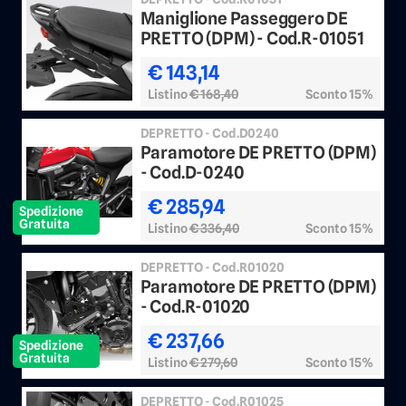
Maniglione Passeggero DE
PRETTO (DPM) - Cod.R-01051
€ 143,14
Listino
€ 168,40
Sconto 15%
DEPRETTO - Cod.D0240
Paramotore DE PRETTO (DPM)
- Cod.D-0240
€ 285,94
Spedizione
Gratuita
Listino
€ 336,40
Sconto 15%
DEPRETTO - Cod.R01020
Paramotore DE PRETTO (DPM)
- Cod.R-01020
€ 237,66
Spedizione
Gratuita
Listino
€ 279,60
Sconto 15%
DEPRETTO - Cod.R01025