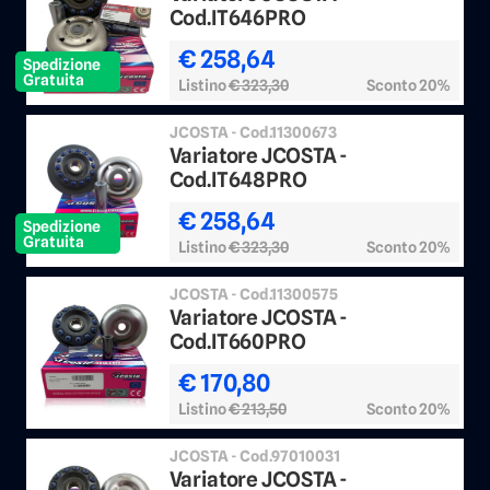
Cod.IT646PRO
€ 258,64
Spedizione
Gratuita
Listino
€ 323,30
Sconto 20%
JCOSTA - Cod.11300673
Variatore JCOSTA -
Cod.IT648PRO
€ 258,64
Spedizione
Gratuita
Listino
€ 323,30
Sconto 20%
JCOSTA - Cod.11300575
Variatore JCOSTA -
Cod.IT660PRO
€ 170,80
Listino
€ 213,50
Sconto 20%
JCOSTA - Cod.97010031
Variatore JCOSTA -