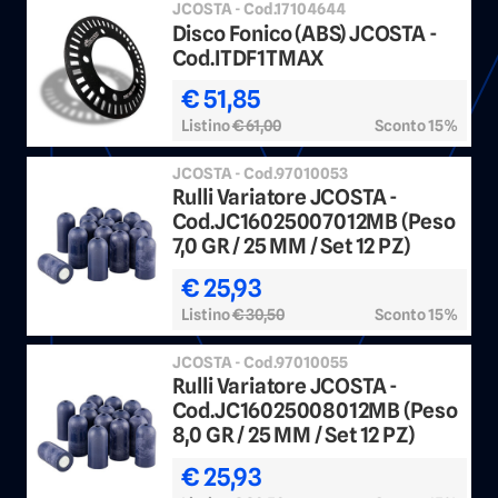
JCOSTA - Cod.17104644
Disco Fonico (ABS) JCOSTA -
Cod.ITDF1TMAX
€ 51,85
Listino
€ 61,00
Sconto 15%
JCOSTA - Cod.97010053
Rulli Variatore JCOSTA -
Cod.JC16025007012MB (Peso
7,0 GR / 25 MM / Set 12 PZ)
€ 25,93
Listino
€ 30,50
Sconto 15%
JCOSTA - Cod.97010055
Rulli Variatore JCOSTA -
Cod.JC16025008012MB (Peso
8,0 GR / 25 MM / Set 12 PZ)
€ 25,93