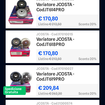
Variatore JCOSTA -
Cod.IT614PRO
€ 170,80
Listino
€ 213,50
Sconto 20%
JCOSTA - Cod.97010015
Variatore JCOSTA -
Cod.IT618PRO
€ 170,80
Listino
€ 213,50
Sconto 20%
JCOSTA - Cod.97010027
Variatore JCOSTA -
Cod.IT619PRO
€ 209,84
Spedizione
Gratuita
Listino
€ 262,30
Sconto 20%
JCOSTA - Cod.11300574