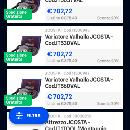
Cod.IT5037VAL
€ 702,72
Spedizione
Gratuita
Listino
€ 878,40
Sconto 20%
JCOSTA - Cod.11300945
Variatore Valhalla JCOSTA -
Cod.IT530VAL
€ 702,72
Spedizione
Gratuita
Listino
€ 878,40
Sconto 20%
JCOSTA - Cod.11300947
Variatore Valhalla JCOSTA -
Cod.IT560VAL
€ 702,72
Spedizione
Gratuita
Listino
€ 878,40
Sconto 20%
FILTRA
JCOSTA - Cod.38030215
Attrezzo JCOSTA -
Cod.IT1TOOL (Montaggio