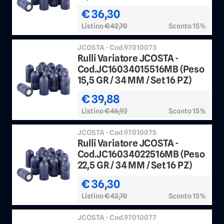
€ 36,30
Listino
€ 42,70
Sconto 15%
JCOSTA - Cod.97010073
Rulli Variatore JCOSTA -
Cod.JC16034015516MB (Peso
15,5 GR / 34 MM / Set 16 PZ)
€ 39,88
Listino
€ 46,92
Sconto 15%
JCOSTA - Cod.97010075
Rulli Variatore JCOSTA -
Cod.JC16034022516MB (Peso
22,5 GR / 34 MM / Set 16 PZ)
€ 36,30
Listino
€ 42,70
Sconto 15%
JCOSTA - Cod.97010077