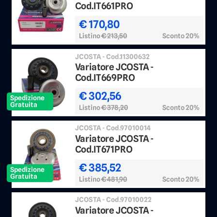
Cod.IT661PRO
€ 170,80
Listino
€ 213,50
Sconto 20%
JCOSTA - Cod.11300632
Variatore JCOSTA -
Cod.IT669PRO
€ 302,56
Spedizione
Gratuita
Listino
€ 378,20
Sconto 20%
JCOSTA - Cod.97010014
Variatore JCOSTA -
Cod.IT671PRO
€ 385,52
Spedizione
Gratuita
Listino
€ 481,90
Sconto 20%
JCOSTA - Cod.97010022
Variatore JCOSTA -