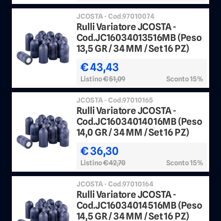
JCOSTA - Cod.97010074
Rulli Variatore JCOSTA -
Cod.JC16034013516MB (Peso
13,5 GR / 34 MM / Set 16 PZ)
€ 43,43
Listino
€ 51,09
Sconto 15%
JCOSTA - Cod.97010165
Rulli Variatore JCOSTA -
Cod.JC16034014016MB (Peso
14,0 GR / 34 MM / Set 16 PZ)
€ 36,30
Listino
€ 42,70
Sconto 15%
JCOSTA - Cod.97010164
Rulli Variatore JCOSTA -
Cod.JC16034014516MB (Peso
14,5 GR / 34 MM / Set 16 PZ)