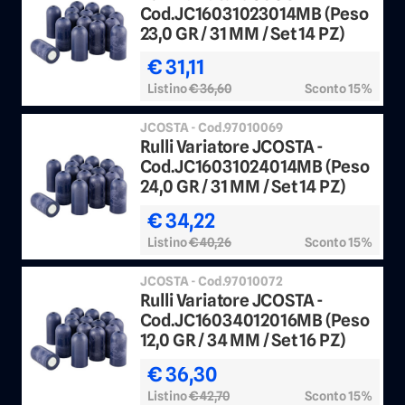
Cod.JC16031023014MB (Peso
23,0 GR / 31 MM / Set 14 PZ)
€ 31,11
Listino
€ 36,60
Sconto 15%
JCOSTA - Cod.97010069
Rulli Variatore JCOSTA -
Cod.JC16031024014MB (Peso
24,0 GR / 31 MM / Set 14 PZ)
€ 34,22
Listino
€ 40,26
Sconto 15%
JCOSTA - Cod.97010072
Rulli Variatore JCOSTA -
Cod.JC16034012016MB (Peso
12,0 GR / 34 MM / Set 16 PZ)
€ 36,30
Listino
€ 42,70
Sconto 15%