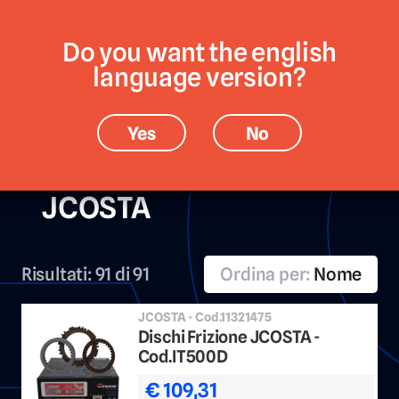
Do you want the english
CATEGORIE
MARCHE
language version?
Yes
No
Brand › JCOSTA
JCOSTA
Risultati:
91 di 91
Ordina per:
Nome
JCOSTA - Cod.11321475
Dischi Frizione JCOSTA -
Cod.IT500D
€ 109,31