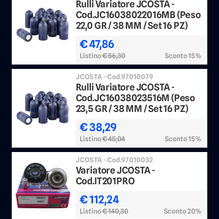
Rulli Variatore JCOSTA -
Cod.JC16038022016MB (Peso
22,0 GR / 38 MM / Set 16 PZ)
€ 47,86
Listino
€ 56,30
Sconto 15%
JCOSTA - Cod.97010079
Rulli Variatore JCOSTA -
Cod.JC16038023516M (Peso
23,5 GR / 38 MM / Set 16 PZ)
€ 38,29
Listino
€ 45,04
Sconto 15%
JCOSTA - Cod.97010032
Variatore JCOSTA -
Cod.IT201PRO
€ 112,24
Listino
€ 140,30
Sconto 20%