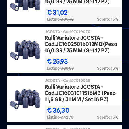
15,0 GR / 25 MM / Set 12 PZ)
€ 31,02
Listino
€ 36,49
Sconto 15%
JCOSTA - Cod.97010070
Rulli Variatore JCOSTA -
Cod.JC16025016012MB (Peso
16,0 GR / 25 MM / Set 12 PZ)
€ 25,93
Listino
€ 30,50
Sconto 15%
JCOSTA - Cod.97010068
Rulli Variatore JCOSTA -
Cod.JC16031011516MB (Peso
11,5 GR / 31 MM / Set 16 PZ)
€ 36,30
Listino
€ 42,70
Sconto 15%