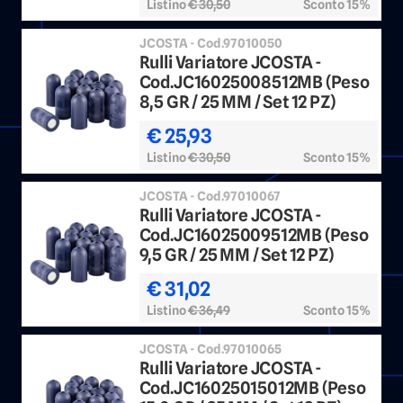
Listino
€ 30,50
Sconto 15%
JCOSTA - Cod.97010050
Rulli Variatore JCOSTA -
Cod.JC16025008512MB (Peso
8,5 GR / 25 MM / Set 12 PZ)
€ 25,93
Listino
€ 30,50
Sconto 15%
JCOSTA - Cod.97010067
Rulli Variatore JCOSTA -
Cod.JC16025009512MB (Peso
9,5 GR / 25 MM / Set 12 PZ)
€ 31,02
Listino
€ 36,49
Sconto 15%
JCOSTA - Cod.97010065
Rulli Variatore JCOSTA -
Cod.JC16025015012MB (Peso