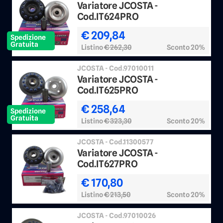
Variatore JCOSTA -
Cod.IT624PRO
€ 209,84
Spedizione
Gratuita
Listino
€ 262,30
Sconto 20%
JCOSTA - Cod.97010011
Variatore JCOSTA -
Cod.IT625PRO
€ 258,64
Spedizione
Gratuita
Listino
€ 323,30
Sconto 20%
JCOSTA - Cod.11300577
Variatore JCOSTA -
Cod.IT627PRO
€ 170,80
Listino
€ 213,50
Sconto 20%
JCOSTA - Cod.97010026