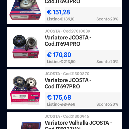
Cod.IT693PRO
€ 151,28
Listino
€ 189,10
Sconto 20%
JCOSTA - Cod.97010039
Variatore JCOSTA -
Cod.IT694PRO
€ 170,80
Listino
€ 213,50
Sconto 20%
JCOSTA - Cod.11300870
Variatore JCOSTA -
Cod.IT697PRO
€ 175,68
Listino
€ 219,60
Sconto 20%
JCOSTA - Cod.11300946
Variatore Valhalla JCOSTA -