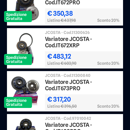
Cod.IT672PRO
€ 350,38
Spedizione
Gratuita
Listino
€ 437,98
Sconto 20%
JCOSTA - Cod.11300626
Variatore JCOSTA -
Cod.IT672XRP
€ 483,12
Spedizione
Gratuita
Listino
€ 603,90
Sconto 20%
JCOSTA - Cod.11300840
Variatore JCOSTA -
Cod.IT673PRO
€ 317,20
Spedizione
Gratuita
Listino
€ 396,50
Sconto 20%
JCOSTA - Cod.97010042
Variatore JCOSTA -