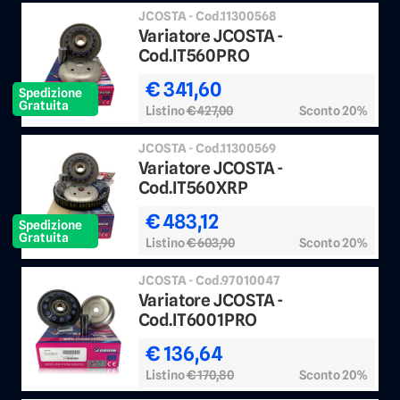
JCOSTA - Cod.11300568
Variatore JCOSTA -
Cod.IT560PRO
€ 341,60
Spedizione
Gratuita
Listino
€ 427,00
Sconto 20%
JCOSTA - Cod.11300569
Variatore JCOSTA -
Cod.IT560XRP
€ 483,12
Spedizione
Gratuita
Listino
€ 603,90
Sconto 20%
JCOSTA - Cod.97010047
Variatore JCOSTA -
Cod.IT6001PRO
€ 136,64
Listino
€ 170,80
Sconto 20%