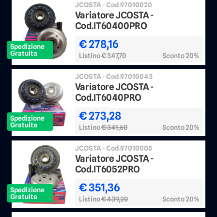
JCOSTA - Cod.97010020
Variatore JCOSTA -
Cod.IT60400PRO
€ 278,16
Spedizione
Gratuita
Listino
€ 347,70
Sconto 20%
JCOSTA - Cod.97010043
Variatore JCOSTA -
Cod.IT6040PRO
€ 273,28
Spedizione
Gratuita
Listino
€ 341,60
Sconto 20%
JCOSTA - Cod.97010005
Variatore JCOSTA -
Cod.IT6052PRO
€ 351,36
Spedizione
Gratuita
Listino
€ 439,20
Sconto 20%