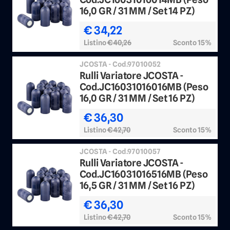
16,0 GR / 31 MM / Set 14 PZ)
€ 34,22
Listino
€ 40,26
Sconto 15%
JCOSTA - Cod.97010052
Rulli Variatore JCOSTA -
Cod.JC16031016016MB (Peso
16,0 GR / 31 MM / Set 16 PZ)
€ 36,30
Listino
€ 42,70
Sconto 15%
JCOSTA - Cod.97010057
Rulli Variatore JCOSTA -
Cod.JC16031016516MB (Peso
16,5 GR / 31 MM / Set 16 PZ)
€ 36,30
Listino
€ 42,70
Sconto 15%