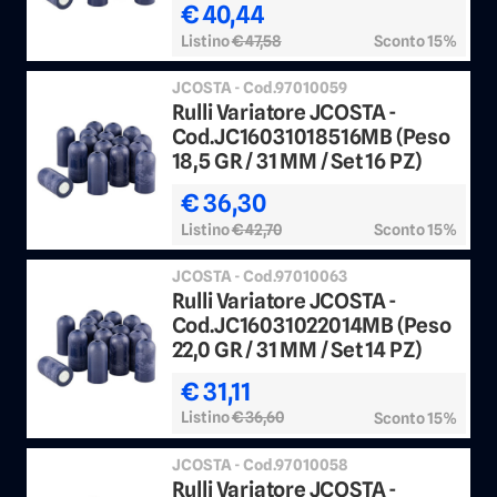
€ 40,44
Listino
€ 47,58
Sconto 15%
JCOSTA - Cod.97010059
Rulli Variatore JCOSTA -
Cod.JC16031018516MB (Peso
18,5 GR / 31 MM / Set 16 PZ)
€ 36,30
Listino
€ 42,70
Sconto 15%
JCOSTA - Cod.97010063
Rulli Variatore JCOSTA -
Cod.JC16031022014MB (Peso
22,0 GR / 31 MM / Set 14 PZ)
€ 31,11
Listino
€ 36,60
Sconto 15%
JCOSTA - Cod.97010058
Rulli Variatore JCOSTA -