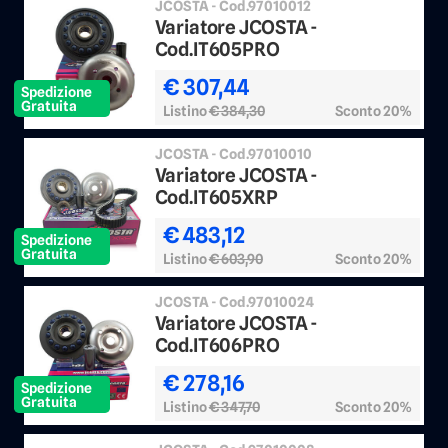
JCOSTA - Cod.97010012
Variatore JCOSTA -
Cod.IT605PRO
€ 307,44
Spedizione
Gratuita
Listino
€ 384,30
Sconto 20%
JCOSTA - Cod.97010010
Variatore JCOSTA -
Cod.IT605XRP
€ 483,12
Spedizione
Gratuita
Listino
€ 603,90
Sconto 20%
JCOSTA - Cod.97010024
Variatore JCOSTA -
Cod.IT606PRO
€ 278,16
Spedizione
Gratuita
Listino
€ 347,70
Sconto 20%