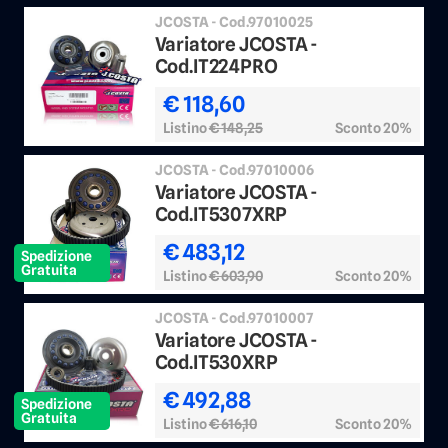
JCOSTA - Cod.97010025
Variatore JCOSTA -
Cod.IT224PRO
€ 118,60
Listino
€ 148,25
Sconto 20%
JCOSTA - Cod.97010006
Variatore JCOSTA -
Cod.IT5307XRP
€ 483,12
Spedizione
Gratuita
Listino
€ 603,90
Sconto 20%
JCOSTA - Cod.97010007
Variatore JCOSTA -
Cod.IT530XRP
€ 492,88
Spedizione
Gratuita
Listino
€ 616,10
Sconto 20%