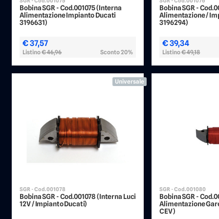
SGR - Cod.001075
SGR - Cod.001076
Bobina SGR - Cod.001075 (Interna
Bobina SGR - Cod.0
Alimentazione Impianto Ducati
Alimentazione / Im
3196631)
3196294)
€ 37,57
€ 39,34
Listino
€ 46,96
Sconto 20%
Listino
€ 49,18
Universale
SGR - Cod.001078
SGR - Cod.001080
Bobina SGR - Cod.001078 (Interna Luci
Bobina SGR - Cod.0
12V / Impianto Ducati)
Alimentazione Garel
CEV)