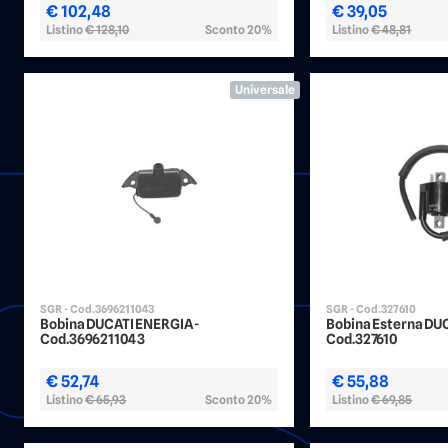
€ 102,48
€ 39,05
Listino
€ 128,10
Sconto 20%
Listino
€ 48,81
Universale
SGR - Cod.3696211043
SGR - Cod.327610
Bobina DUCATI ENERGIA -
Bobina Esterna DU
Cod.3696211043
Cod.327610
€ 52,74
€ 55,88
Listino
€ 65,93
Sconto 20%
Listino
€ 69,85