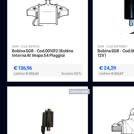
SGR - Cod.001012
SGR - Cod.0010557
Bobina SGR - Cod.001012 (Bobina
Bobina SGR - Cod.0
Interna At Vespa 54 Piaggio)
12V)
€ 136,96
€ 24,29
Listino
€ 182,61
Sconto 25%
Listino
€ 30,37
Universale