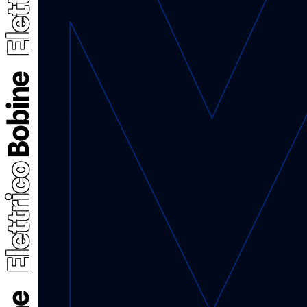
Elettrico
Bobine
Elettrico