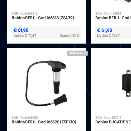
SGR - Cod.165513
SGR - Cod.165514
Bobina BERU - Cod.165513 (ZS439)
Bobina BERU - Cod.
€ 61,98
€ 61,98
Listino
€ 77,47
Sconto 20%
Listino
€ 77,47
Universale
SGR - Cod.165520
SGR - Cod.327612
Bobina BERU - Cod.165520 (ZSE130)
Bobina DUCATI ENE