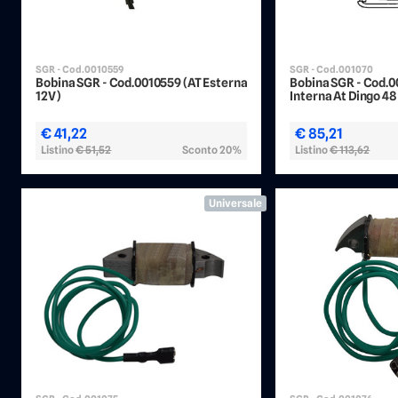
SGR - Cod.0010559
SGR - Cod.001070
Bobina SGR - Cod.0010559 (AT Esterna
Bobina SGR - Cod.0
12V)
Interna At Dingo 4
€ 41,22
€ 85,21
Listino
€ 51,52
Sconto 20%
Listino
€ 113,62
Universale