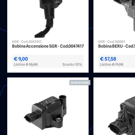
SGR - Cod.0047417
SGR - Cod.165501
Bobina Accensione SGR - Cod.0047417
Bobina BERU - Cod.
€ 9,00
€ 57,58
Listino
€ 10,00
Sconto 10%
Listino
€ 71,98
Universale