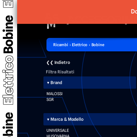
Do
Bobine
Ricambi › Elettrico › Bobine
Elettrico
❮❮ Indietro
Filtra Risultati
Brand
MALOSSI
SGR
Bobine
Marca & Modello
UNIVERSALE
HUSQVARNA