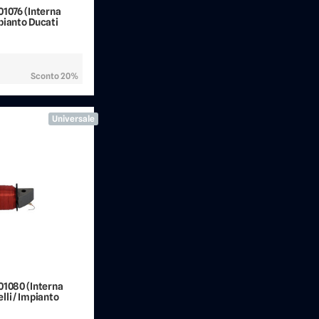
01076 (Interna
pianto Ducati
Sconto 20%
Universale
01080 (Interna
li / Impianto