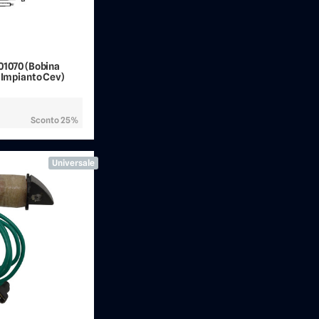
01070 (Bobina
8 Impianto Cev)
Sconto 25%
Universale