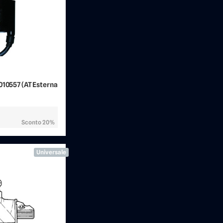
010557 (AT Esterna
Sconto 20%
Universale