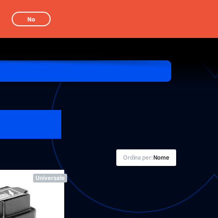
No
CATEGORIE
MARCHE
LOGIN
Ordina per:
Nome
Universale