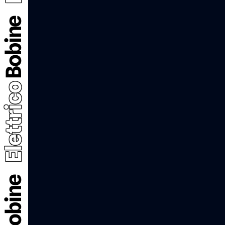
Bobine
Elettrico
Bobine