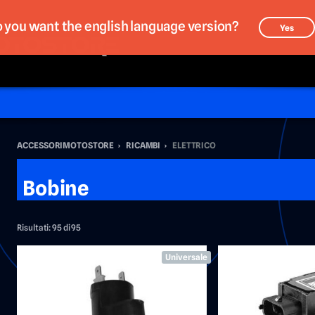
 you want the english language version?
Yes
ACCESSORIMOTOSTORE
›
RICAMBI
›
ELETTRICO
Bobine
Risultati:
95 di 95
Universale