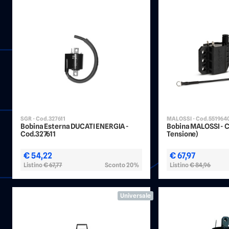
SGR - Cod.327611
MALOSSI - Cod.551964
Bobina Esterna DUCATI ENERGIA -
Bobina MALOSSI - C
Cod.327611
Tensione)
€ 54,22
€ 67,97
Listino
€ 67,77
Sconto 20%
Listino
€ 84,96
Universale