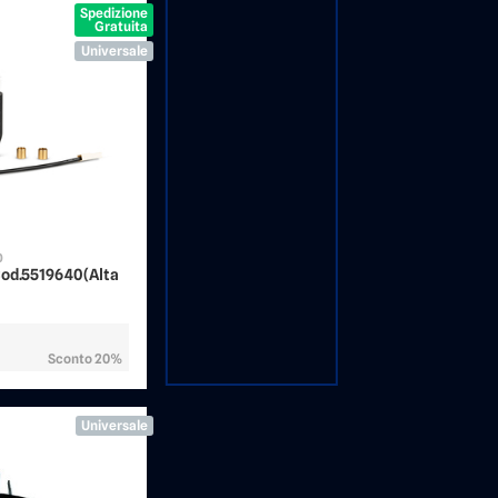
Spedizione
Gratuita
Universale
0
od.5519640 (Alta
Sconto 20%
Universale