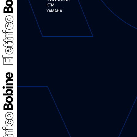
KTM
YAMAHA
Elettrico
Bobine