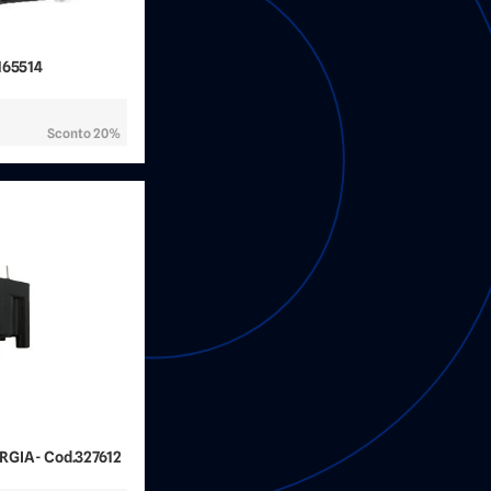
165514
Sconto 20%
RGIA - Cod.327612