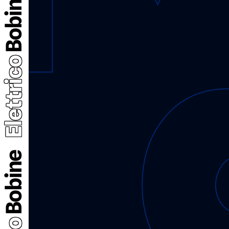
Bobine
Elettrico
Bobine