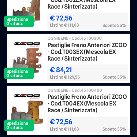
Race / Sinterizzata)
€ 72,56
Spedizione
Gratuita
Listino
€ 111,63
Sconto 35%
OGNIBENE - Cod.45T00300
Pastiglie Freno Anteriori ZCOO
- Cod.T003EX (Mescola EX
Race / Sinterizzata)
€ 84,21
Spedizione
Gratuita
Listino
€ 129,55
Sconto 35%
OGNIBENE - Cod.45T00400
Pastiglie Freno Anteriori ZCOO
- Cod.T004EX (Mescola EX
Race / Sinterizzata)
€ 72,56
Spedizione
Gratuita
Listino
€ 111,63
Sconto 35%