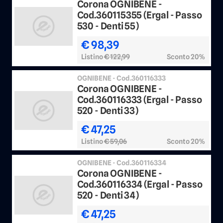
Corona OGNIBENE -
Cod.360115355 (Ergal - Passo
530 - Denti 55)
€ 98,39
Listino
€ 122,99
Sconto 20%
OGNIBENE - Cod.360116333
Corona OGNIBENE -
Cod.360116333 (Ergal - Passo
520 - Denti 33)
€ 47,25
Listino
€ 59,06
Sconto 20%
OGNIBENE - Cod.360116334
Corona OGNIBENE -
Cod.360116334 (Ergal - Passo
520 - Denti 34)
€ 47,25