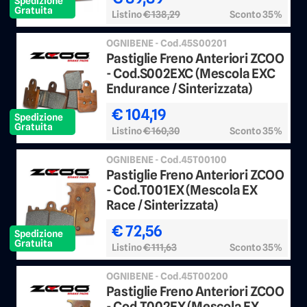
Spedizione
Gratuita
Listino
€ 138,29
Sconto 35%
OGNIBENE - Cod.45S00201
Pastiglie Freno Anteriori ZCOO
- Cod.S002EXC (Mescola EXC
Endurance / Sinterizzata)
€ 104,19
Spedizione
Gratuita
Listino
€ 160,30
Sconto 35%
OGNIBENE - Cod.45T00100
Pastiglie Freno Anteriori ZCOO
- Cod.T001EX (Mescola EX
Race / Sinterizzata)
€ 72,56
Spedizione
Gratuita
Listino
€ 111,63
Sconto 35%
OGNIBENE - Cod.45T00200
Pastiglie Freno Anteriori ZCOO
- Cod.T002EX (Mescola EX