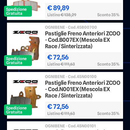
€ 89,89
Spedizione
Gratuita
Listino
€ 138,29
Sconto 35%
OGNIBENE - Cod.45B00700
Pastiglie Freno Anteriori ZCOO
- Cod.B007EX (Mescola EX
Race / Sinterizzata)
€ 72,56
Spedizione
Gratuita
Listino
€ 111,63
Sconto 35%
OGNIBENE - Cod.45N00100
Pastiglie Freno Anteriori ZCOO
- Cod.N001EX (Mescola EX
Race / Sinterizzata)
€ 72,56
Spedizione
Gratuita
Listino
€ 111,63
Sconto 35%
OGNIBENE - Cod.45N00101