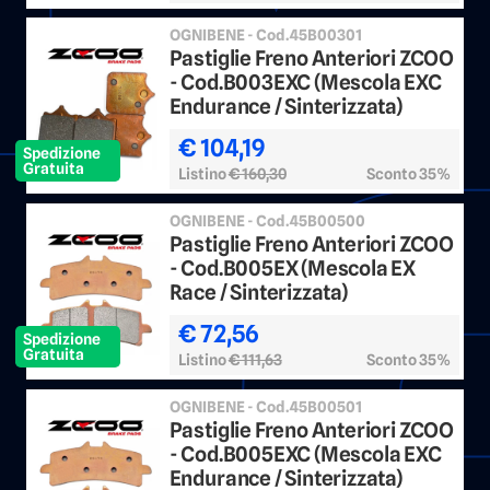
OGNIBENE - Cod.45B00301
Pastiglie Freno Anteriori ZCOO
- Cod.B003EXC (Mescola EXC
Endurance / Sinterizzata)
€ 104,19
Spedizione
Gratuita
Listino
€ 160,30
Sconto 35%
OGNIBENE - Cod.45B00500
Pastiglie Freno Anteriori ZCOO
- Cod.B005EX (Mescola EX
Race / Sinterizzata)
€ 72,56
Spedizione
Gratuita
Listino
€ 111,63
Sconto 35%
OGNIBENE - Cod.45B00501
Pastiglie Freno Anteriori ZCOO
- Cod.B005EXC (Mescola EXC
Endurance / Sinterizzata)