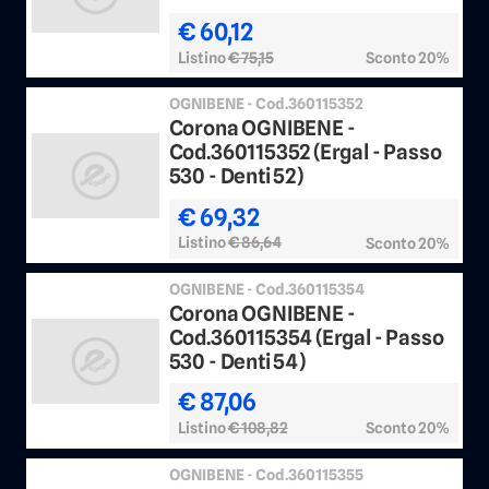
€ 60,12
Listino
€ 75,15
Sconto 20%
OGNIBENE - Cod.360115352
Corona OGNIBENE -
Cod.360115352 (Ergal - Passo
530 - Denti 52)
€ 69,32
Listino
€ 86,64
Sconto 20%
OGNIBENE - Cod.360115354
Corona OGNIBENE -
Cod.360115354 (Ergal - Passo
530 - Denti 54)
€ 87,06
Listino
€ 108,82
Sconto 20%
OGNIBENE - Cod.360115355