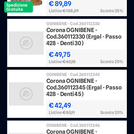
€ 89,89
Spedizione
Gratuita
Listino
€ 138,29
Sconto 35%
OGNIBENE - Cod.360112330
Corona OGNIBENE -
Cod.360112330 (Ergal - Passo
428 - Denti 30)
€ 49,75
Listino
€ 62,18
Sconto 20%
OGNIBENE - Cod.360112345
Corona OGNIBENE -
Cod.360112345 (Ergal - Passo
428 - Denti 45)
€ 42,49
Listino
€ 53,11
Sconto 20%
OGNIBENE - Cod.360112346
Corona OGNIBENE -