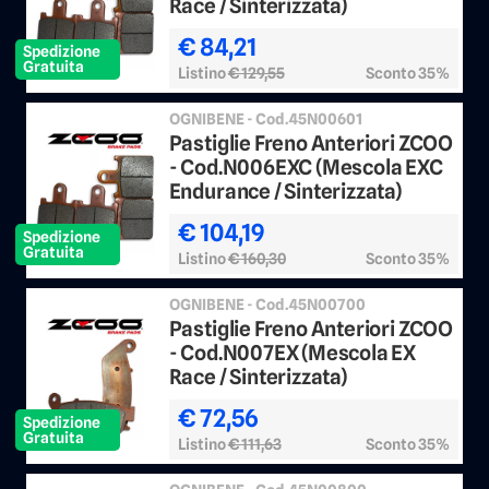
Race / Sinterizzata)
€ 84,21
Spedizione
Gratuita
Listino
€ 129,55
Sconto 35%
OGNIBENE - Cod.45N00601
Pastiglie Freno Anteriori ZCOO
- Cod.N006EXC (Mescola EXC
Endurance / Sinterizzata)
€ 104,19
Spedizione
Gratuita
Listino
€ 160,30
Sconto 35%
OGNIBENE - Cod.45N00700
Pastiglie Freno Anteriori ZCOO
- Cod.N007EX (Mescola EX
Race / Sinterizzata)
€ 72,56
Spedizione
Gratuita
Listino
€ 111,63
Sconto 35%