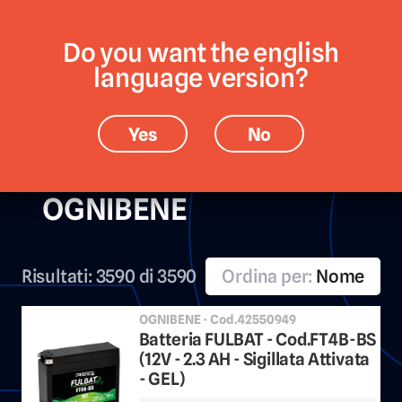
Do you want the english
CATEGORIE
MARCHE
language version?
Yes
No
Brand › OGNIBENE
OGNIBENE
Risultati:
3590 di 3590
Ordina per:
Nome
OGNIBENE - Cod.42550949
Batteria FULBAT - Cod.FT4B-BS
(12V - 2.3 AH - Sigillata Attivata
- GEL)