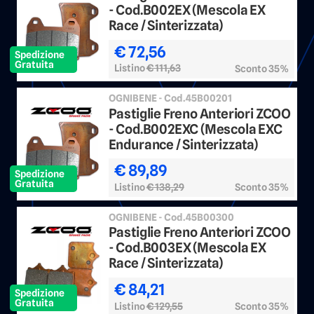
- Cod.B002EX (Mescola EX
Race / Sinterizzata)
€ 72,56
Spedizione
Gratuita
Listino
€ 111,63
Sconto 35%
OGNIBENE - Cod.45B00201
Pastiglie Freno Anteriori ZCOO
- Cod.B002EXC (Mescola EXC
Endurance / Sinterizzata)
€ 89,89
Spedizione
Gratuita
Listino
€ 138,29
Sconto 35%
OGNIBENE - Cod.45B00300
Pastiglie Freno Anteriori ZCOO
- Cod.B003EX (Mescola EX
Race / Sinterizzata)
€ 84,21
Spedizione
Gratuita
Listino
€ 129,55
Sconto 35%