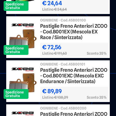
€ 24,64
Spedizione
Gratuita
Listino
€ 24,64
OGNIBENE - Cod.45B00100
Pastiglie Freno Anteriori ZCOO
- Cod.B001EX (Mescola EX
Race / Sinterizzata)
€ 72,56
Spedizione
Gratuita
Listino
€ 111,63
Sconto 35%
OGNIBENE - Cod.45B00101
Pastiglie Freno Anteriori ZCOO
- Cod.B001EXC (Mescola EXC
Endurance / Sinterizzata)
€ 89,89
Spedizione
Gratuita
Listino
€ 138,29
Sconto 35%
OGNIBENE - Cod.45B00200
Pastiglie Freno Anteriori ZCOO