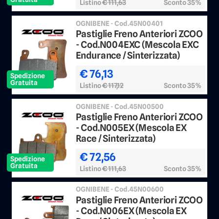
Listino
€ 111,63
Sconto 35%
OGNIBENE - Cod.45N00401
Pastiglie Freno Anteriori ZCOO
- Cod.N004EXC (Mescola EXC
Endurance / Sinterizzata)
€ 76,13
Spedizione
Gratuita
Listino
€ 117,12
Sconto 35%
OGNIBENE - Cod.45N00500
Pastiglie Freno Anteriori ZCOO
- Cod.N005EX (Mescola EX
Race / Sinterizzata)
€ 72,56
Spedizione
Gratuita
Listino
€ 111,63
Sconto 35%
OGNIBENE - Cod.45N00600
Pastiglie Freno Anteriori ZCOO
- Cod.N006EX (Mescola EX