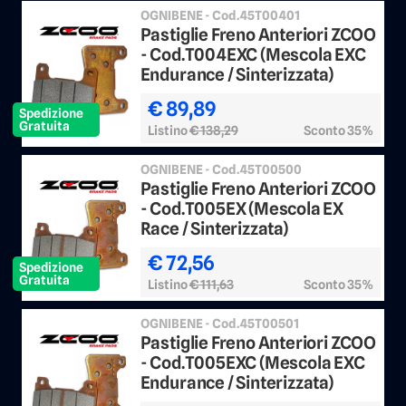
OGNIBENE - Cod.45T00401
Pastiglie Freno Anteriori ZCOO
- Cod.T004EXC (Mescola EXC
Endurance / Sinterizzata)
€ 89,89
Spedizione
Gratuita
Listino
€ 138,29
Sconto 35%
OGNIBENE - Cod.45T00500
Pastiglie Freno Anteriori ZCOO
- Cod.T005EX (Mescola EX
Race / Sinterizzata)
€ 72,56
Spedizione
Gratuita
Listino
€ 111,63
Sconto 35%
OGNIBENE - Cod.45T00501
Pastiglie Freno Anteriori ZCOO
- Cod.T005EXC (Mescola EXC
Endurance / Sinterizzata)