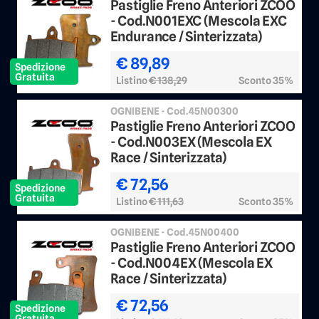
Pastiglie Freno Anteriori ZCOO
- Cod.N001EXC (Mescola EXC
Endurance / Sinterizzata)
€ 89,89
Spedizione
Gratuita
Listino
€ 138,29
Sconto 35%
OGNIBENE - Cod.45N00300
Pastiglie Freno Anteriori ZCOO
- Cod.N003EX (Mescola EX
Race / Sinterizzata)
€ 72,56
Spedizione
Gratuita
Listino
€ 111,63
Sconto 35%
OGNIBENE - Cod.45N00400
Pastiglie Freno Anteriori ZCOO
- Cod.N004EX (Mescola EX
Race / Sinterizzata)
€ 72,56
Spedizione
Gratuita