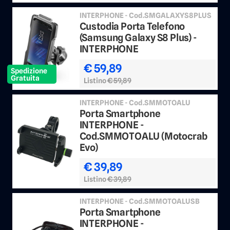
INTERPHONE - Cod.SMGALAXYS8PLUS
Custodia Porta Telefono
(Samsung Galaxy S8 Plus) -
INTERPHONE
€ 59,89
Spedizione
Gratuita
Listino
€ 59,89
INTERPHONE - Cod.SMMOTOALU
Porta Smartphone
INTERPHONE -
Cod.SMMOTOALU (Motocrab
Evo)
€ 39,89
Listino
€ 39,89
INTERPHONE - Cod.SMMOTOALUSB
Porta Smartphone
INTERPHONE -