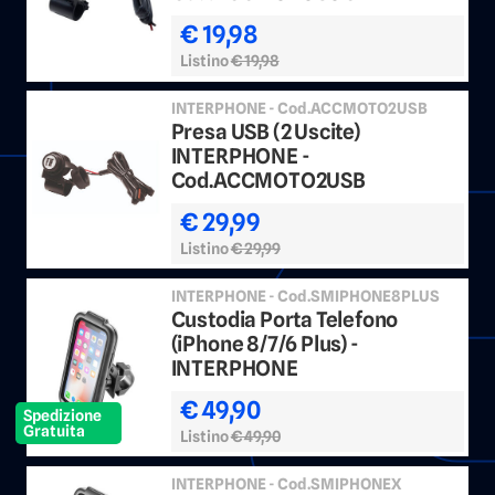
€ 19,98
Listino
€ 19,98
INTERPHONE - Cod.ACCMOTO2USB
Presa USB (2 Uscite)
INTERPHONE -
Cod.ACCMOTO2USB
€ 29,99
Listino
€ 29,99
INTERPHONE - Cod.SMIPHONE8PLUS
Custodia Porta Telefono
(iPhone 8/7/6 Plus) -
INTERPHONE
€ 49,90
Spedizione
Gratuita
Listino
€ 49,90
INTERPHONE - Cod.SMIPHONEX