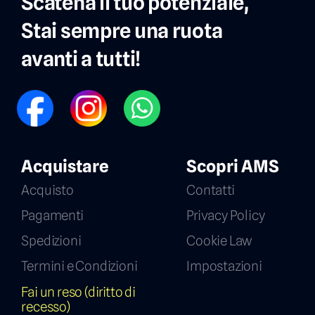
Scatena il tuo potenziale,
Stai sempre una ruota
avanti a tutti!
FB
IG
WP
Acquistare
Scopri AMS
Acquisto
Contatti
Pagamenti
Privacy Policy
Spedizioni
Cookie Law
Termini e Condizioni
Impostazioni
Fai un reso (diritto di
recesso)