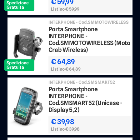
€ 59,99
Spedizione
Gratuita
Listino
€ 59,99
INTERPHONE - Cod.SMMOTOWIRELESS
Porta Smartphone
INTERPHONE -
Cod.SMMOTOWIRELESS (Moto
Crab Wireless)
€ 64,89
Spedizione
Gratuita
Listino
€ 64,89
INTERPHONE - Cod.SMSMART52
Porta Smartphone
INTERPHONE -
Cod.SMSMART52 (Unicase -
Display 5,2)
€ 39,98
Listino
€ 39,98