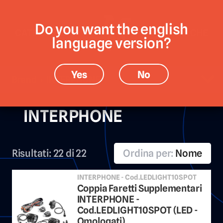
Do you want the english
CATEGORIE
MARCHE
language version?
Yes
No
Brand › INTERPHONE
INTERPHONE
Risultati:
22 di 22
Ordina per:
Nome
INTERPHONE - Cod.LEDLIGHT10SPOT
Coppia Faretti Supplementari
INTERPHONE -
Cod.LEDLIGHT10SPOT (LED -
Omologati)