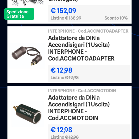
€ 152,09
Spedizione
Gratuita
Listino
€ 168,99
Sconto 10%
INTERPHONE - Cod.ACCMOTOADAPTER
Adattatore da DIN a
Accendisigari (1 Uscita)
INTERPHONE -
Cod.ACCMOTOADAPTER
€ 12,98
Listino
€ 12,98
INTERPHONE - Cod.ACCMOTODIN
Adattatore da DIN a
Accendisigari (1 Uscita)
INTERPHONE -
Cod.ACCMOTODIN
€ 12,98
Listino
€ 12,98