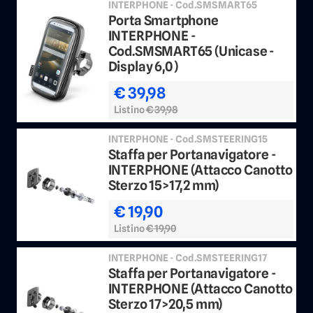
INTERPHONE - Cod.SMSMART65
Porta Smartphone
INTERPHONE -
Cod.SMSMART65 (Unicase -
Display 6,0)
€ 39,98
Listino
€ 39,98
INTERPHONE - Cod.SMSTEERING15
Staffa per Portanavigatore -
INTERPHONE (Attacco Canotto
Sterzo 15>17,2 mm)
€ 19,90
Listino
€ 19,90
INTERPHONE - Cod.SMSTEERING17
Staffa per Portanavigatore -
INTERPHONE (Attacco Canotto
Sterzo 17>20,5 mm)