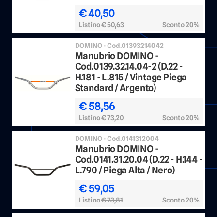
€ 40,50
Listino
€ 50,63
Sconto 20%
DOMINO - Cod.01393214042
Manubrio DOMINO -
Cod.0139.32.14.04-2 (D.22 -
H.181 - L.815 / Vintage Piega
Standard / Argento)
€ 58,56
Listino
€ 73,20
Sconto 20%
DOMINO - Cod.0141312004
Manubrio DOMINO -
Cod.0141.31.20.04 (D.22 - H.144 -
L.790 / Piega Alta / Nero)
€ 59,05
Listino
€ 73,81
Sconto 20%