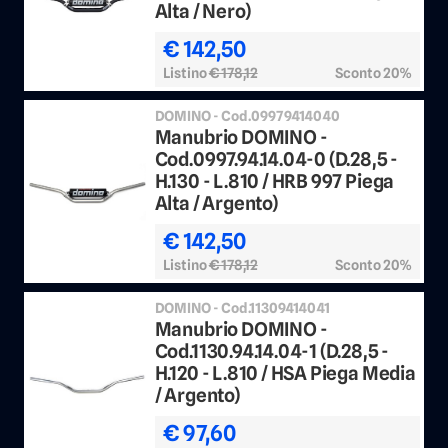
Alta / Nero)
€ 142,50
Listino
€ 178,12
Sconto 20%
DOMINO - Cod.09979414040
Manubrio DOMINO -
Cod.0997.94.14.04-0 (D.28,5 -
H.130 - L.810 / HRB 997 Piega
Alta / Argento)
€ 142,50
Listino
€ 178,12
Sconto 20%
DOMINO - Cod.11309414041
Manubrio DOMINO -
Cod.1130.94.14.04-1 (D.28,5 -
H.120 - L.810 / HSA Piega Media
/ Argento)
€ 97,60