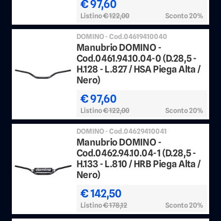
€ 97,60
Listino
€ 122,00
Sconto 20%
DOMINO - Cod.04619410040
Manubrio DOMINO -
Cod.0461.94.10.04-0 (D.28,5 -
H.128 - L.827 / HSA Piega Alta /
Nero)
€ 97,60
Listino
€ 122,00
Sconto 20%
DOMINO - Cod.04629410041
Manubrio DOMINO -
Cod.0462.94.10.04-1 (D.28,5 -
H.133 - L.810 / HRB Piega Alta /
Nero)
€ 142,50
Listino
€ 178,12
Sconto 20%