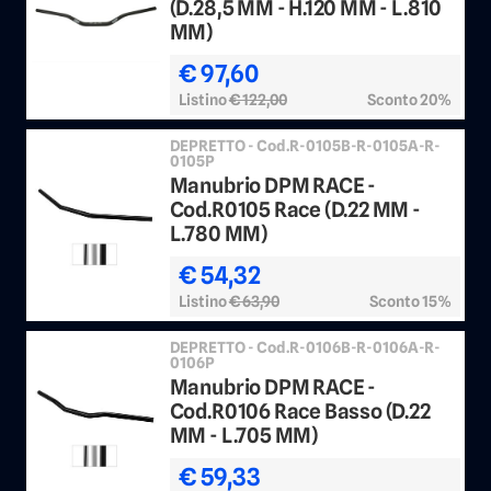
(D.28,5 MM - H.120 MM - L.810
MM)
€ 97,60
Listino
€ 122,00
Sconto 20%
DEPRETTO - Cod.R-0105B-R-0105A-R-
0105P
Manubrio DPM RACE -
Cod.R0105 Race (D.22 MM -
L.780 MM)
€ 54,32
Listino
€ 63,90
Sconto 15%
DEPRETTO - Cod.R-0106B-R-0106A-R-
0106P
Manubrio DPM RACE -
Cod.R0106 Race Basso (D.22
MM - L.705 MM)
€ 59,33