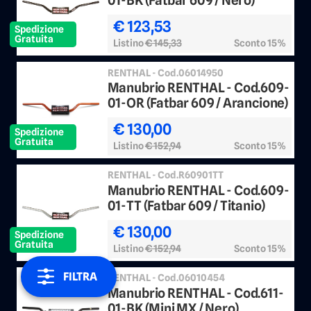
01-BK (Fatbar 609 / Nero)
€ 123,53
Spedizione
Gratuita
Listino
€ 145,33
Sconto 15%
RENTHAL - Cod.06014950
Manubrio RENTHAL - Cod.609-
01-OR (Fatbar 609 / Arancione)
€ 130,00
Spedizione
Gratuita
Listino
€ 152,94
Sconto 15%
RENTHAL - Cod.R60901TT
Manubrio RENTHAL - Cod.609-
01-TT (Fatbar 609 / Titanio)
€ 130,00
Spedizione
Gratuita
Listino
€ 152,94
Sconto 15%
FILTRA
RENTHAL - Cod.06010454
Manubrio RENTHAL - Cod.611-
01-BK (Mini MX / Nero)