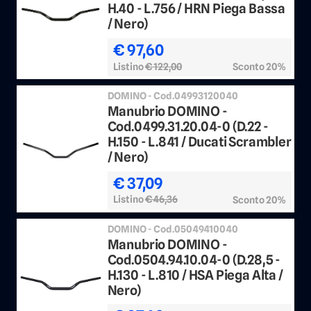
H.40 - L.756 / HRN Piega Bassa
/ Nero)
€ 97,60
Listino
€ 122,00
Sconto 20%
DOMINO - Cod.04993120040
Manubrio DOMINO -
Cod.0499.31.20.04-0 (D.22 -
H.150 - L.841 / Ducati Scrambler
/ Nero)
€ 37,09
Listino
€ 46,36
Sconto 20%
DOMINO - Cod.05049410040
Manubrio DOMINO -
Cod.0504.94.10.04-0 (D.28,5 -
H.130 - L.810 / HSA Piega Alta /
Nero)