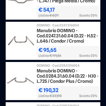
- L.747 / Piega Media / Cromo)
€ 54,17
Listino
€ 67,71
Sconto 20%
DOMINO - Cod.0247316004
Manubrio DOMINO -
Cod.0247.31.60.04 (D.22 - H.52 -
L.646 / Condor / Cromo)
€ 95,65
Listino
€ 119,56
Sconto 20%
DOMINO - Cod.0284316004
Manubrio DOMINO -
Cod.0284.31.60.04 (D.22 - H.10 -
L.725 / Condor Plus / Cromo)
€ 190,32
Listino
€ 237,90
Sconto 20%
DOMINO - Cod.0290316004