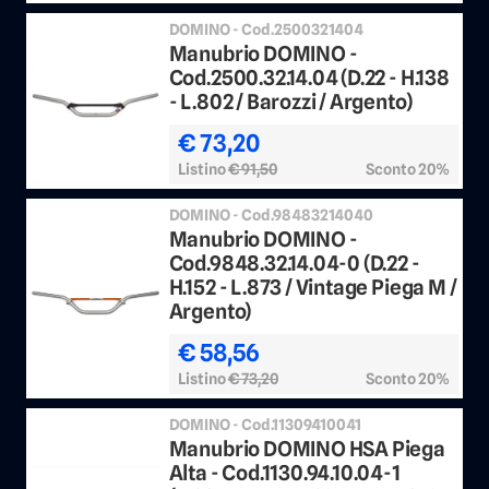
DOMINO - Cod.2500321404
Manubrio DOMINO -
Cod.2500.32.14.04 (D.22 - H.138
- L.802 / Barozzi / Argento)
€ 73,20
Listino
€ 91,50
Sconto 20%
DOMINO - Cod.98483214040
Manubrio DOMINO -
Cod.9848.32.14.04-0 (D.22 -
H.152 - L.873 / Vintage Piega M /
Argento)
€ 58,56
Listino
€ 73,20
Sconto 20%
DOMINO - Cod.11309410041
Manubrio DOMINO HSA Piega
Alta - Cod.1130.94.10.04-1