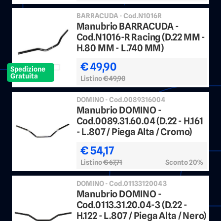
BARRACUDA - Cod.N1016R
Manubrio BARRACUDA -
Cod.N1016-R Racing (D.22 MM -
H.80 MM - L.740 MM)
€ 49,90
Spedizione
Gratuita
Listino
€ 49,90
DOMINO - Cod.0089316004
Manubrio DOMINO -
Cod.0089.31.60.04 (D.22 - H.161
- L.807 / Piega Alta / Cromo)
€ 54,17
Listino
€ 67,71
Sconto 20%
DOMINO - Cod.01133120043
Manubrio DOMINO -
Cod.0113.31.20.04-3 (D.22 -
H.122 - L.807 / Piega Alta / Nero)