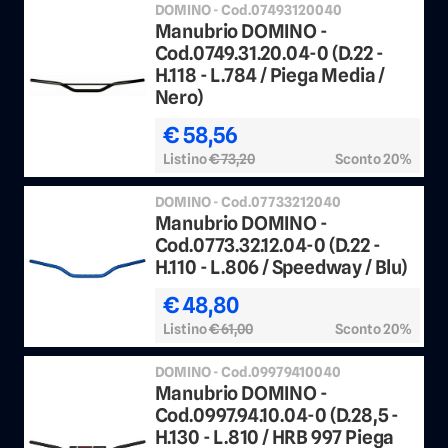
DOMINO - Cod.07493120040
Manubrio DOMINO -
Cod.0749.31.20.04-0 (D.22 -
H.118 - L.784 / Piega Media /
Nero)
€ 58,56
Listino
€ 73,20
Sconto 20%
DOMINO - Cod.07733212040
Manubrio DOMINO -
Cod.0773.32.12.04-0 (D.22 -
H.110 - L.806 / Speedway / Blu)
€ 48,80
Listino
€ 61,00
Sconto 20%
DOMINO - Cod.09979410040
Manubrio DOMINO -
Cod.0997.94.10.04-0 (D.28,5 -
H.130 - L.810 / HRB 997 Piega