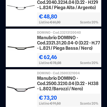
Cod.2040.32.14.04 (D.22 - H.129
- L.824 / Piega Alta / Argento)
€ 48,80
Listino
€ 61,00
Sconto 20%
DOMINO - Cod.23213120040
Manubrio DOMINO -
Cod.2321.31.20.04-0 (D.22 - H.77
- L.821 / Piega Bassa / Nero)
€ 62,46
Listino
€ 78,08
Sconto 20%
DOMINO - Cod.2500321004
Manubrio DOMINO -
Cod.2500.32.10.04 (D.22 - H.138
- L.802 /Barozzi / Nero)
€ 73,20
Listino
€ 91,50
Sconto 20%