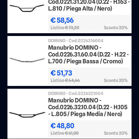
Cod.0221.31.20.04 (D.22 - H.163 -
L.810 / Piega Alta / Nero)
€ 58,56
Listino
€ 73,20
Sconto 20%
DOMINO - Cod.0226316004
Manubrio DOMINO -
Cod.0226.31.60.04 (D.22 - H.22 -
L.700 / Piega Bassa / Cromo)
€ 51,73
Listino
€ 64,66
Sconto 20%
DOMINO - Cod.0226321004
Manubrio DOMINO -
Cod.0226.32.10.04 (D.22 - H.105
- L.805 / Piega Media / Nero)
€ 48,80
Listino
€ 61,00
Sconto 20%