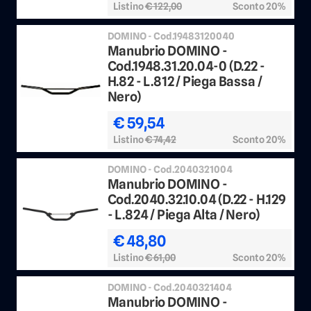
Listino
€ 122,00
Sconto 20%
DOMINO - Cod.19483120040
Manubrio DOMINO -
Cod.1948.31.20.04-0 (D.22 -
H.82 - L.812 / Piega Bassa /
Nero)
€ 59,54
Listino
€ 74,42
Sconto 20%
DOMINO - Cod.2040321004
Manubrio DOMINO -
Cod.2040.32.10.04 (D.22 - H.129
- L.824 / Piega Alta / Nero)
€ 48,80
Listino
€ 61,00
Sconto 20%
DOMINO - Cod.2040321404
Manubrio DOMINO -