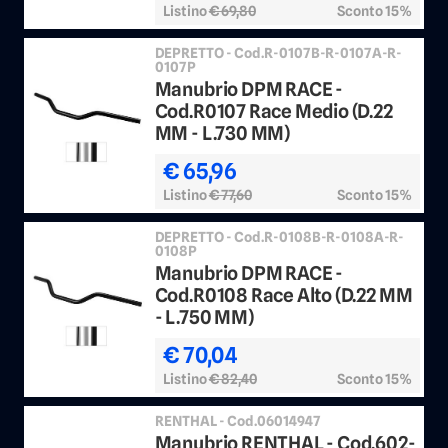
Listino
€ 69,80
Sconto 15%
DEPRETTO - Cod.R-0107B-R-0107A-R-
0107P
Manubrio DPM RACE -
Cod.R0107 Race Medio (D.22
MM - L.730 MM)
€ 65,96
Listino
€ 77,60
Sconto 15%
DEPRETTO - Cod.R-0108B-R-0108A-R-
0108P
Manubrio DPM RACE -
Cod.R0108 Race Alto (D.22 MM
- L.750 MM)
€ 70,04
Listino
€ 82,40
Sconto 15%
RENTHAL - Cod.06014947
Manubrio RENTHAL - Cod.602-