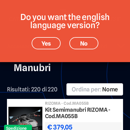
Do you want the english
CATEGORIE
MARCHE
language version?
Yes
No
Accessori › Accessori Estetica › Manubri
Manubri
Risultati:
220 di 220
Ordina per:
Nome
RIZOMA - Cod.MA055B
Kit Semimanubri RIZOMA -
Cod.MA055B
€ 379,05
Spedizione