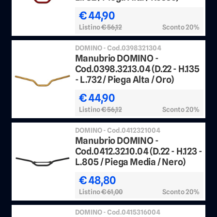
€ 44,90
Listino
€ 56,12
Sconto 20%
DOMINO - Cod.0398321304
Manubrio DOMINO -
Cod.0398.32.13.04 (D.22 - H.135
- L.732 / Piega Alta / Oro)
€ 44,90
Listino
€ 56,12
Sconto 20%
DOMINO - Cod.0412321004
Manubrio DOMINO -
Cod.0412.32.10.04 (D.22 - H.123 -
L.805 / Piega Media / Nero)
€ 48,80
Listino
€ 61,00
Sconto 20%
DOMINO - Cod.0415316004