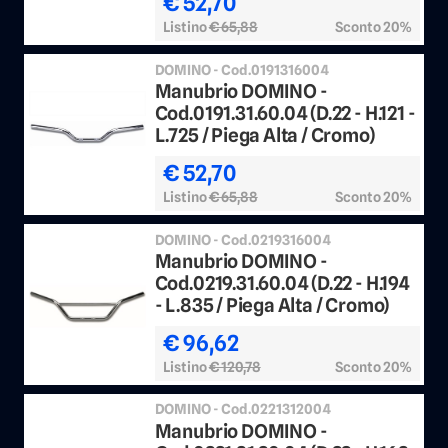
€ 52,70
Listino
€ 65,88
Sconto 20%
DOMINO - Cod.0191316004
Manubrio DOMINO -
Cod.0191.31.60.04 (D.22 - H.121 -
L.725 / Piega Alta / Cromo)
€ 52,70
Listino
€ 65,88
Sconto 20%
DOMINO - Cod.0219316004
Manubrio DOMINO -
Cod.0219.31.60.04 (D.22 - H.194
- L.835 / Piega Alta / Cromo)
€ 96,62
Listino
€ 120,78
Sconto 20%
DOMINO - Cod.0221312004
Manubrio DOMINO -