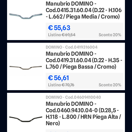
Manubrio DOMINO -
Cod.0415.31.60.04 (D.22 - H.106
- L.662 / Piega Media / Cromo)
€ 55,63
Listino
€ 69,54
Sconto 20%
DOMINO - Cod.0419316004
Manubrio DOMINO -
Cod.0419.31.60.04 (D.22 - H.35 -
L.760 / Piega Bassa / Cromo)
€ 56,61
Listino
€ 70,76
Sconto 20%
DOMINO - Cod.04609410040
Manubrio DOMINO -
Cod.0460.94.10.04-0 (D.28,5 -
H.118 - L.800 / HRN Piega Alta /
Nero)