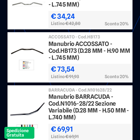
- L.745 MM)
€ 34,24
Listino
€ 42,80
Sconto 20%
ACCOSSATO - Cod.HB173
Manubrio ACCOSSATO -
Cod.HB173 (D.28 MM - H.90 MM
- L.745 MM)
€ 73,54
Listino
€ 91,93
Sconto 20%
BARRACUDA - Cod.N101628/22
Manubrio BARRACUDA -
Cod.N1016-28/22 Sezione
Variabile (D.28 MM - H.50 MM -
L.740 MM)
€ 69,91
Spedizione
Gratuita
Listino
€ 69,91