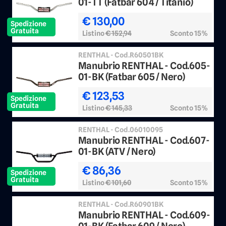
01-TT (Fatbar 604 / Titanio)
€ 130,00
Spedizione
Gratuita
Listino
€ 152,94
Sconto 15%
RENTHAL - Cod.R60501BK
Manubrio RENTHAL - Cod.605-
01-BK (Fatbar 605 / Nero)
€ 123,53
Spedizione
Gratuita
Listino
€ 145,33
Sconto 15%
RENTHAL - Cod.06010095
Manubrio RENTHAL - Cod.607-
01-BK (ATV / Nero)
€ 86,36
Spedizione
Gratuita
Listino
€ 101,60
Sconto 15%
RENTHAL - Cod.R60901BK
Manubrio RENTHAL - Cod.609-