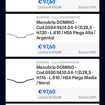
€ 97,60
Listino
€ 122,00
Sconto 20%
DOMINO - Cod.05049414040
Manubrio DOMINO -
Cod.0504.94.14.04-0 (D.28,5 -
H.130 - L.810 / HSA Piega Alta /
Argento)
€ 97,60
Listino
€ 122,00
Sconto 20%
DOMINO - Cod.05509410041
Manubrio DOMINO -
Cod.0550.94.10.04-1 (D.28,5 -
H.116 - L.810 / HSA Piega Media
/ Nero)
€ 97,60
Listino
€ 122,00
Sconto 20%