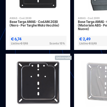
AMAS - Cod.2030
AMAS - Cod.2059
Base Targa AMAS - Cod.AM.2030
Base Targa AMAS -
(Nero - Per Targhe Moto Vecchie)
(Materiale ABS - P
Nuove)
€ 6,74
€ 2,49
Listino
€ 7,93
Sconto 15%
Listino
€ 2,93
Universale