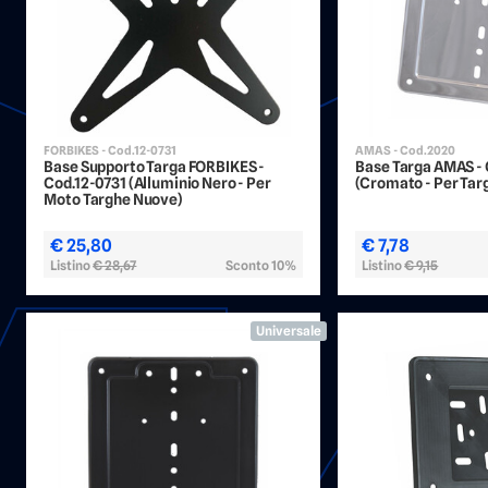
FORBIKES - Cod.12-0731
AMAS - Cod.2020
Base Supporto Targa FORBIKES -
Base Targa AMAS -
Cod.12-0731 (Alluminio Nero - Per
(Cromato - Per Tar
Moto Targhe Nuove)
€ 25,80
€ 7,78
Listino
€ 28,67
Sconto 10%
Listino
€ 9,15
Universale