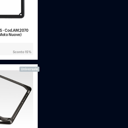
S - Cod.AM.2070
 Moto Nuove)
Sconto 15%
Universale