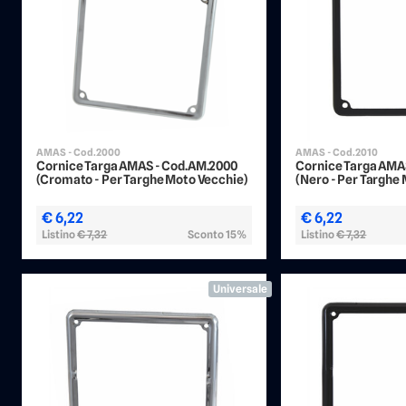
AMAS - Cod.2000
AMAS - Cod.2010
Cornice Targa AMAS - Cod.AM.2000
Cornice Targa AMA
(Cromato - Per Targhe Moto Vecchie)
(Nero - Per Targhe
€ 6,22
€ 6,22
Listino
€ 7,32
Sconto 15%
Listino
€ 7,32
Universale