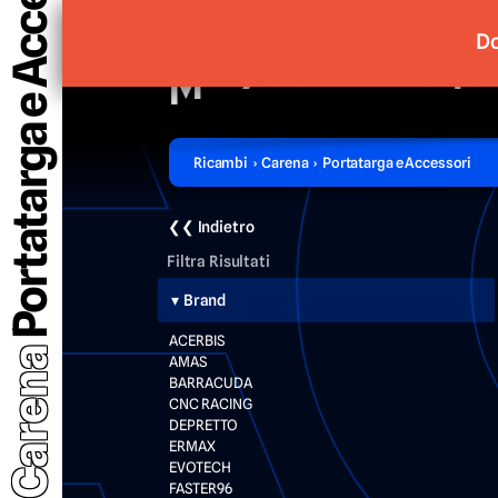
Portatarga e Accessori
Do
Ricambi › Carena › Portatarga e Accessori
❮❮ Indietro
Filtra Risultati
Brand
ACERBIS
Carena
AMAS
BARRACUDA
CNC RACING
DEPRETTO
ERMAX
EVOTECH
FASTER96