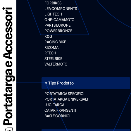
FORBIKES
LEA COMPONENTS
Portatarga e Accessori
LIGHTECH
ONE-CAMAMOTO
PARTS EUROPE
POWERBRONZE
R&G
RACING BIKE
RIZOMA
RTECH
STEELBIKE
VALTERMOTO
Tipo Prodotto
PORTATARGA SPECIFICI
PORTATARGA UNIVERSALI
LUCI TARGA
CATARIFRANGENTI
BASI E CORNICI