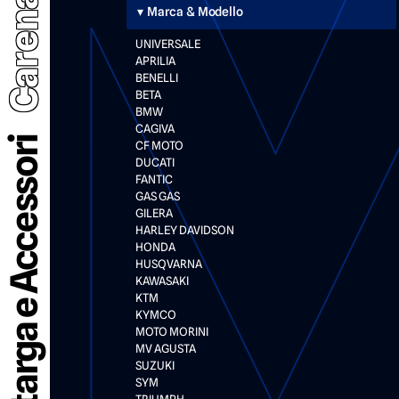
Carena
Marca & Modello
UNIVERSALE
APRILIA
BENELLI
BETA
BMW
CAGIVA
Portatarga e Accessori
CF MOTO
DUCATI
FANTIC
GAS GAS
GILERA
HARLEY DAVIDSON
HONDA
HUSQVARNA
KAWASAKI
KTM
KYMCO
MOTO MORINI
MV AGUSTA
SUZUKI
SYM