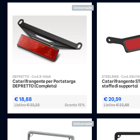
Universale
DEPRETTO - Cod.R-0668
STEELBIKE - Cod.SBU1
Catarifrangente per Portatarga
Catarifrangente S
DEPRETTO (Completo)
staffa di supporto)
€ 18,88
€ 20,59
Listino
€ 22,22
Sconto 15%
Listino
€ 22,88
Universale