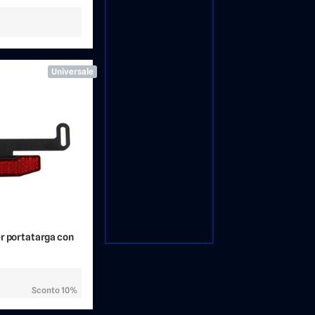
Universale
r portatarga con
Sconto 10%