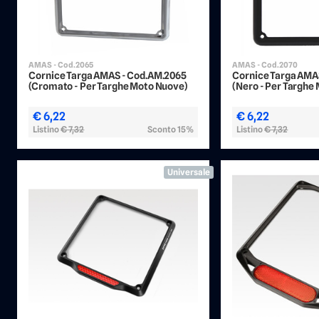
AMAS - Cod.2065
AMAS - Cod.2070
Cornice Targa AMAS - Cod.AM.2065
Cornice Targa AMA
(Cromato - Per Targhe Moto Nuove)
(Nero - Per Targhe
€ 6,22
€ 6,22
Listino
€ 7,32
Sconto 15%
Listino
€ 7,32
Universale