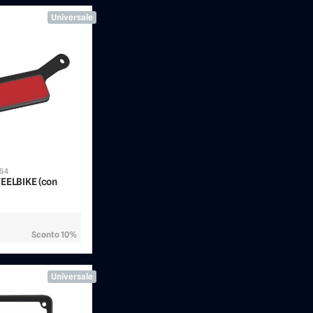
Universale
054
TEELBIKE (con
Sconto 10%
Universale