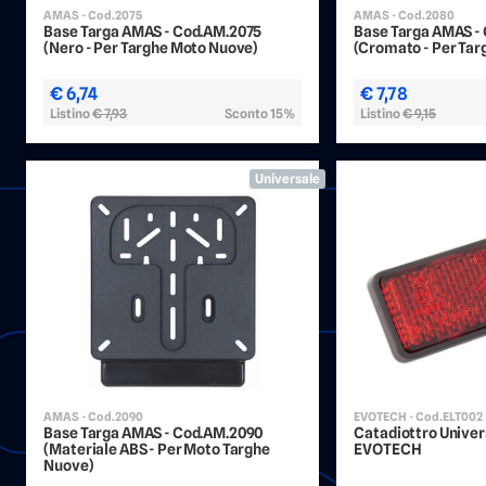
AMAS - Cod.2075
AMAS - Cod.2080
Base Targa AMAS - Cod.AM.2075
Base Targa AMAS -
(Nero - Per Targhe Moto Nuove)
(Cromato - Per Ta
€ 6,74
€ 7,78
Listino
€ 7,93
Sconto 15%
Listino
€ 9,15
Universale
AMAS - Cod.2090
EVOTECH - Cod.ELT002
Base Targa AMAS - Cod.AM.2090
Catadiottro Univer
(Materiale ABS - Per Moto Targhe
EVOTECH
Nuove)