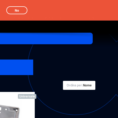
No
CATEGORIE
MARCHE
LOGIN
Ordina per:
Nome
Universale