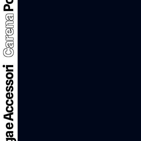
Carena
Portatarga e Accessori