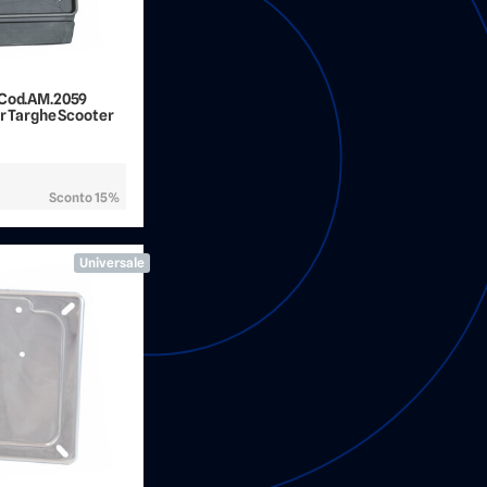
 Cod.AM.2059
er Targhe Scooter
Sconto 15%
Universale