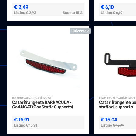
€ 2,49
€ 6,10
Listino
€ 2,93
Sconto 15%
Listino
€ 6,10
Universale
BARRACUDA - Cod.NCAT
LIGHTECH - Cod.KAT01
Catarifrangente BARRACUDA -
Catarifrangente pe
Cod.NCAT (Con Staffa Supporto)
staffa di supporto
€ 15,91
€ 15,04
Listino
€ 15,91
Listino
€ 16,71