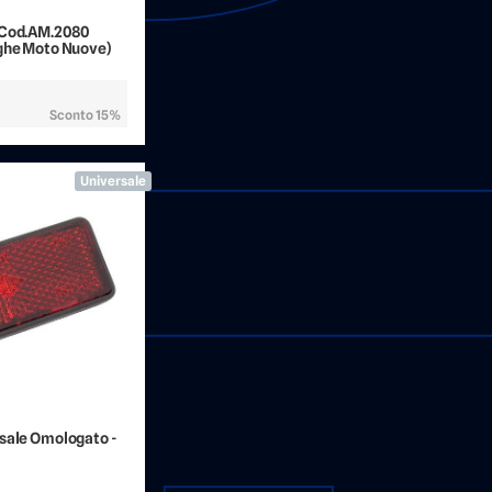
 Cod.AM.2080
rghe Moto Nuove)
Sconto 15%
Universale
sale Omologato -