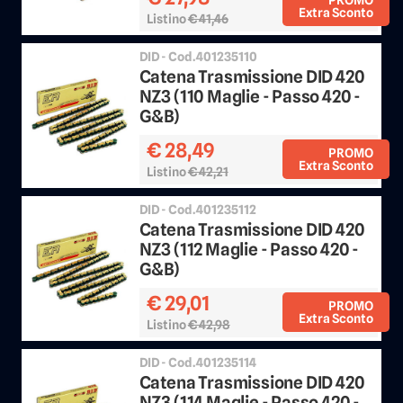
Extra Sconto
Listino
€ 41,46
Sconto 25%
DID - Cod.401235110
Catena Trasmissione DID 420
NZ3 (110 Maglie - Passo 420 -
G&B)
€ 28,49
PROMO
Extra Sconto
Listino
€ 42,21
Sconto 25%
DID - Cod.401235112
Catena Trasmissione DID 420
NZ3 (112 Maglie - Passo 420 -
G&B)
€ 29,01
PROMO
Extra Sconto
Listino
€ 42,98
Sconto 25%
DID - Cod.401235114
Catena Trasmissione DID 420
NZ3 (114 Maglie - Passo 420 -