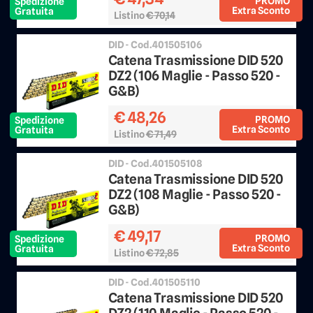
PROMO
Spedizione
Extra Sconto
Gratuita
Listino
€ 70,14
Sconto 25%
DID - Cod.401505106
Catena Trasmissione DID 520
DZ2 (106 Maglie - Passo 520 -
G&B)
€ 48,26
PROMO
Spedizione
Extra Sconto
Gratuita
Listino
€ 71,49
Sconto 25%
DID - Cod.401505108
Catena Trasmissione DID 520
DZ2 (108 Maglie - Passo 520 -
G&B)
€ 49,17
PROMO
Spedizione
Extra Sconto
Gratuita
Listino
€ 72,85
Sconto 25%
DID - Cod.401505110
Catena Trasmissione DID 520