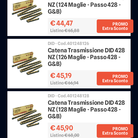
NZ (124 Maglie - Passo 428 -
G&B)
€ 44,47
PROMO
Extra Sconto
Listino
€ 65,88
Sconto 25%
DID - Cod.401248126
Catena Trasmissione DID 428
NZ (126 Maglie - Passo 428 -
G&B)
€ 45,19
PROMO
Extra Sconto
Listino
€ 66,94
Sconto 25%
DID - Cod.401248128
Catena Trasmissione DID 428
NZ (128 Maglie - Passo 428 -
G&B)
€ 45,90
PROMO
Extra Sconto
Listino
€ 68,00
Sconto 25%