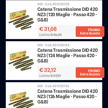
DID - Cod.401235120
Catena Trasmissione DID 420
NZ3 (120 Maglie - Passo 420 -
G&B)
€ 31,08
PROMO
Extra Sconto
Listino
€ 46,04
Sconto 25%
DID - Cod.401235124
Catena Trasmissione DID 420
NZ3 (124 Maglie - Passo 420 -
G&B)
€ 32,12
PROMO
Extra Sconto
Listino
€ 47,59
Sconto 25%
DID - Cod.401235126
Catena Trasmissione DID 420
NZ3 (126 Maglie - Passo 420 -
G&B)