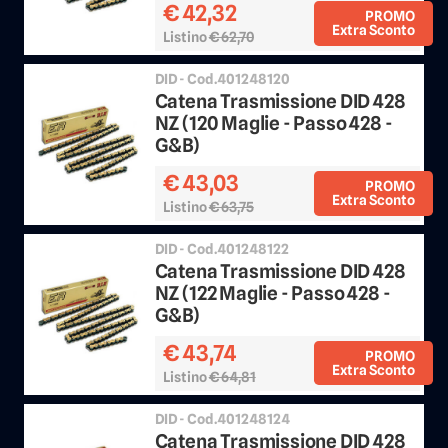
€ 42,32
PROMO
Extra Sconto
Listino
€ 62,70
Sconto 25%
DID - Cod.401248120
Catena Trasmissione DID 428
NZ (120 Maglie - Passo 428 -
G&B)
€ 43,03
PROMO
Extra Sconto
Listino
€ 63,75
Sconto 25%
DID - Cod.401248122
Catena Trasmissione DID 428
NZ (122 Maglie - Passo 428 -
G&B)
€ 43,74
PROMO
Extra Sconto
Listino
€ 64,81
Sconto 25%
DID - Cod.401248124
Catena Trasmissione DID 428