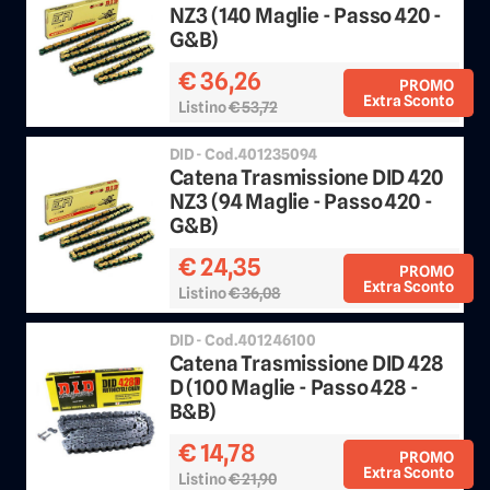
NZ3 (140 Maglie - Passo 420 -
G&B)
€ 36,26
PROMO
Extra Sconto
Listino
€ 53,72
Sconto 25%
DID - Cod.401235094
Catena Trasmissione DID 420
NZ3 (94 Maglie - Passo 420 -
G&B)
€ 24,35
PROMO
Extra Sconto
Listino
€ 36,08
Sconto 25%
DID - Cod.401246100
Catena Trasmissione DID 428
D (100 Maglie - Passo 428 -
B&B)
€ 14,78
PROMO
Extra Sconto
Listino
€ 21,90
Sconto 25%