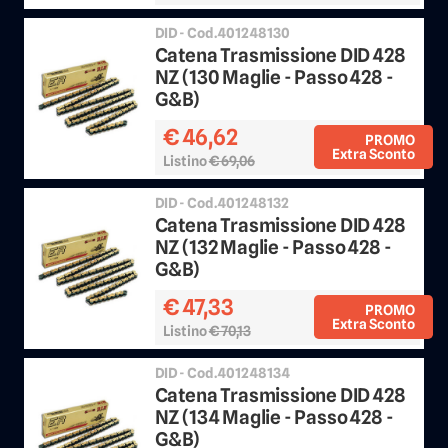
DID - Cod.401248130
Catena Trasmissione DID 428
NZ (130 Maglie - Passo 428 -
G&B)
€ 46,62
PROMO
Extra Sconto
Listino
€ 69,06
Sconto 25%
DID - Cod.401248132
Catena Trasmissione DID 428
NZ (132 Maglie - Passo 428 -
G&B)
€ 47,33
PROMO
Extra Sconto
Listino
€ 70,13
Sconto 25%
DID - Cod.401248134
Catena Trasmissione DID 428
NZ (134 Maglie - Passo 428 -
G&B)