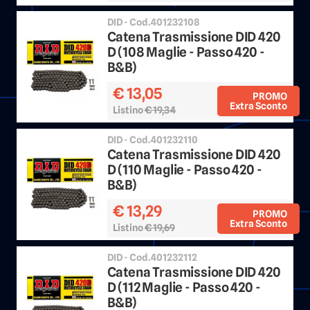
DID - Cod.401232108
Catena Trasmissione DID 420
D (108 Maglie - Passo 420 -
B&B)
€ 13,05
PROMO
Extra Sconto
Listino
€ 19,34
Sconto 25%
DID - Cod.401232110
Catena Trasmissione DID 420
D (110 Maglie - Passo 420 -
B&B)
€ 13,29
PROMO
Extra Sconto
Listino
€ 19,69
Sconto 25%
DID - Cod.401232112
Catena Trasmissione DID 420
D (112 Maglie - Passo 420 -
B&B)