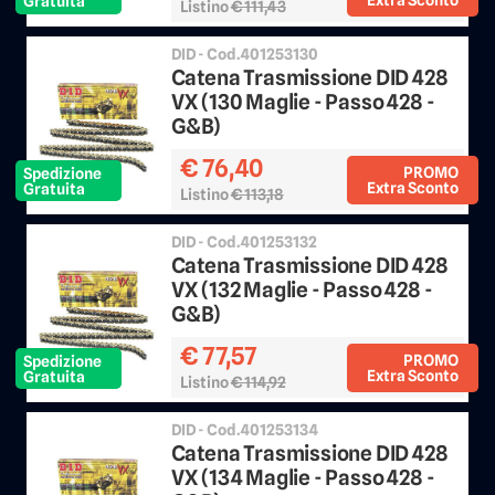
Gratuita
Listino
€ 111,43
Sconto 25%
DID - Cod.401253130
Catena Trasmissione DID 428
VX (130 Maglie - Passo 428 -
G&B)
€ 76,40
PROMO
Spedizione
Extra Sconto
Gratuita
Listino
€ 113,18
Sconto 25%
DID - Cod.401253132
Catena Trasmissione DID 428
VX (132 Maglie - Passo 428 -
G&B)
€ 77,57
PROMO
Spedizione
Extra Sconto
Gratuita
Listino
€ 114,92
Sconto 25%
DID - Cod.401253134
Catena Trasmissione DID 428
VX (134 Maglie - Passo 428 -