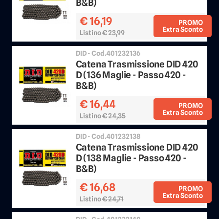
B&B)
€ 16,19
PROMO
Extra Sconto
Listino
€ 23,99
Sconto 25%
DID - Cod.401232136
Catena Trasmissione DID 420
D (136 Maglie - Passo 420 -
B&B)
€ 16,44
PROMO
Extra Sconto
Listino
€ 24,35
Sconto 25%
DID - Cod.401232138
Catena Trasmissione DID 420
D (138 Maglie - Passo 420 -
B&B)
€ 16,68
PROMO
Extra Sconto
Listino
€ 24,71
Sconto 25%