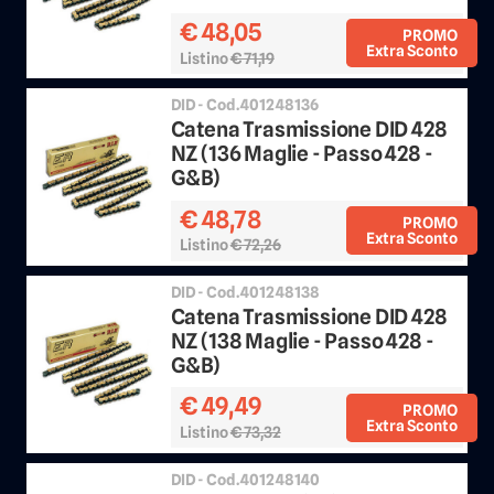
€ 48,05
PROMO
Extra Sconto
Listino
€ 71,19
Sconto 25%
DID - Cod.401248136
Catena Trasmissione DID 428
NZ (136 Maglie - Passo 428 -
G&B)
€ 48,78
PROMO
Extra Sconto
Listino
€ 72,26
Sconto 25%
DID - Cod.401248138
Catena Trasmissione DID 428
NZ (138 Maglie - Passo 428 -
G&B)
€ 49,49
PROMO
Extra Sconto
Listino
€ 73,32
Sconto 25%
DID - Cod.401248140