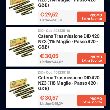
G&B)
€ 29,52
PROMO
Extra Sconto
Listino
€ 43,74
Sconto 25%
DID - Cod.401235116
Catena Trasmissione DID 420
NZ3 (116 Maglie - Passo 420 -
G&B)
€ 30,05
PROMO
Extra Sconto
Listino
€ 44,52
Sconto 25%
DID - Cod.401235118
Catena Trasmissione DID 420
NZ3 (118 Maglie - Passo 420 -
G&B)
€ 30,57
PROMO
Extra Sconto
Listino
€ 45,29
Sconto 25%