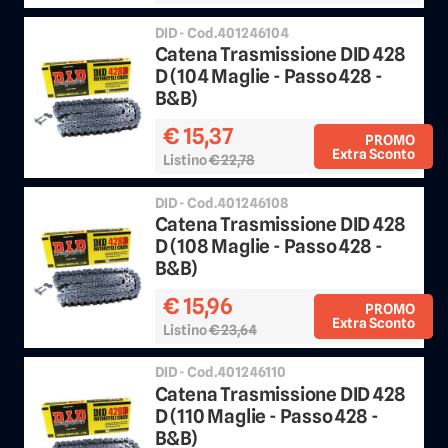
DID - Cod.401246104
Catena Trasmissione DID 428
D (104 Maglie - Passo 428 -
B&B)
€ 15,37
PROMO
Extra Sconto
Listino
€ 22,78
Sconto 25%
DID - Cod.401246108
Catena Trasmissione DID 428
D (108 Maglie - Passo 428 -
B&B)
€ 15,96
PROMO
Extra Sconto
Listino
€ 23,64
Sconto 25%
DID - Cod.401246110
Catena Trasmissione DID 428
D (110 Maglie - Passo 428 -
B&B)