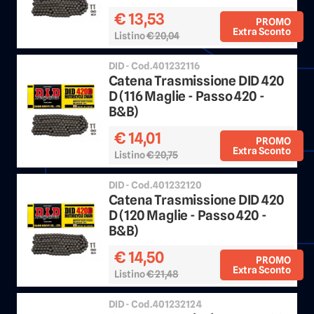
€ 13,53
PROMO
Extra Sconto
Listino
€ 20,04
Sconto 25%
DID - Cod.401232116
Catena Trasmissione DID 420
D (116 Maglie - Passo 420 -
B&B)
€ 14,01
PROMO
Extra Sconto
Listino
€ 20,75
Sconto 25%
DID - Cod.401232120
Catena Trasmissione DID 420
D (120 Maglie - Passo 420 -
B&B)
€ 14,50
PROMO
Extra Sconto
Listino
€ 21,48
Sconto 25%
DID - Cod.401232124