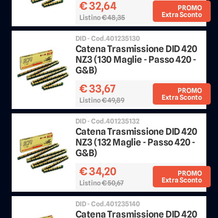
€ 32,64
PROMO
Extra Sconto
Listino
€ 48,35
Sconto 25%
DID - Cod.401235130
Catena Trasmissione DID 420
NZ3 (130 Maglie - Passo 420 -
G&B)
€ 33,67
PROMO
Extra Sconto
Listino
€ 49,89
Sconto 25%
DID - Cod.401235132
Catena Trasmissione DID 420
NZ3 (132 Maglie - Passo 420 -
G&B)
€ 34,20
PROMO
Extra Sconto
Listino
€ 50,67
Sconto 25%
DID - Cod.401235140
Catena Trasmissione DID 420