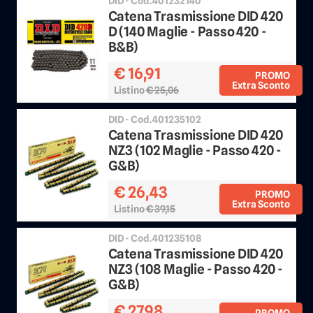
DID - Cod.401232140
Catena Trasmissione DID 420
D (140 Maglie - Passo 420 -
B&B)
€ 16,91
PROMO
Extra Sconto
Listino
€ 25,06
Sconto 25%
DID - Cod.401235102
Catena Trasmissione DID 420
NZ3 (102 Maglie - Passo 420 -
G&B)
€ 26,43
PROMO
Extra Sconto
Listino
€ 39,15
Sconto 25%
DID - Cod.401235108
Catena Trasmissione DID 420
NZ3 (108 Maglie - Passo 420 -
G&B)
€ 27,98
PROMO