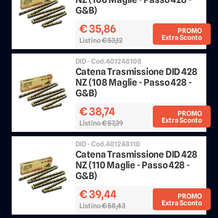
G&B)
€ 35,86
PROMO
Extra Sconto
Listino
€ 53,12
Sconto 25%
DID - Cod.401248108
Catena Trasmissione DID 428
NZ (108 Maglie - Passo 428 -
G&B)
€ 38,74
PROMO
Extra Sconto
Listino
€ 57,39
Sconto 25%
DID - Cod.401248110
Catena Trasmissione DID 428
NZ (110 Maglie - Passo 428 -
G&B)
€ 39,44
PROMO
Extra Sconto
Listino
€ 58,43
Sconto 25%