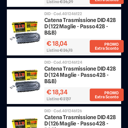
Listino
€ 26,29
Sconto 25%
DID - Cod.401246122
Catena Trasmissione DID 428
D (122 Maglie - Passo 428 -
B&B)
€ 18,04
PROMO
Extra Sconto
Listino
€ 26,73
Sconto 25%
DID - Cod.401246124
Catena Trasmissione DID 428
D (124 Maglie - Passo 428 -
B&B)
€ 18,34
PROMO
Extra Sconto
Listino
€ 27,17
Sconto 25%
DID - Cod.401246126
Catena Trasmissione DID 428
D (126 Maglie - Passo 428 -