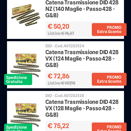
Catena Trasmissione DID 428
NZ (140 Maglie - Passo 428 -
G&B)
€ 50,20
PROMO
Extra Sconto
Listino
€ 74,37
Sconto 25%
DID - Cod.401253124
Catena Trasmissione DID 428
VX (124 Maglie - Passo 428 -
G&B)
€ 72,86
PROMO
Spedizione
Extra Sconto
Gratuita
Listino
€ 107,95
Sconto 25%
DID - Cod.401253128
Catena Trasmissione DID 428
VX (128 Maglie - Passo 428 -
G&B)
€ 75,22
PROMO
Spedizione
Extra Sconto