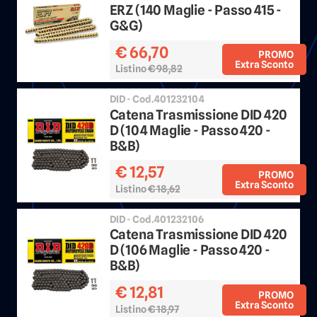
ERZ (140 Maglie - Passo 415 -
G&G)
€ 66,70
PROMO
Extra Sconto
Listino
€ 98,82
Sconto 25%
DID - Cod.401232104
Catena Trasmissione DID 420
D (104 Maglie - Passo 420 -
B&B)
€ 12,57
PROMO
Extra Sconto
Listino
€ 18,62
Sconto 25%
DID - Cod.401232106
Catena Trasmissione DID 420
D (106 Maglie - Passo 420 -
B&B)
€ 12,81
PROMO
Extra Sconto
Listino
€ 18,97
Sconto 25%