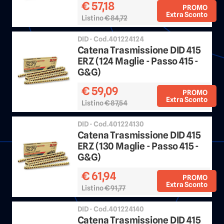
€ 57,18
PROMO
Extra Sconto
Listino
€ 84,72
Sconto 25%
DID - Cod.401224124
Catena Trasmissione DID 415
ERZ (124 Maglie - Passo 415 -
G&G)
€ 59,09
PROMO
Extra Sconto
Listino
€ 87,54
Sconto 25%
DID - Cod.401224130
Catena Trasmissione DID 415
ERZ (130 Maglie - Passo 415 -
G&G)
€ 61,94
PROMO
Extra Sconto
Listino
€ 91,77
Sconto 25%
DID - Cod.401224140
Catena Trasmissione DID 415