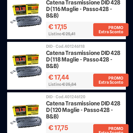
Catena Trasmissione DID 428
D (116 Maglie - Passo 428 -
B&B)
€ 17,15
PROMO
Extra Sconto
Listino
€ 25,41
Sconto 25%
DID - Cod.401246118
Catena Trasmissione DID 428
D (118 Maglie - Passo 428 -
B&B)
€ 17,44
PROMO
Extra Sconto
Listino
€ 25,84
Sconto 25%
DID - Cod.401246120
Catena Trasmissione DID 428
D (120 Maglie - Passo 428 -
B&B)
€ 17,75
PROMO
Extra Sconto