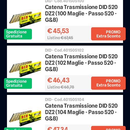
DID - Cod.401505100
Catena Trasmissione DID 520
DZ2 (100 Maglie - Passo 520 -
G&B)
€ 45,53
PROMO
Spedizione
Extra Sconto
Gratuita
Listino
€ 67,45
Sconto 25%
DID - Cod.401505102
Catena Trasmissione DID 520
DZ2 (102 Maglie - Passo 520 -
G&B)
€ 46,43
PROMO
Spedizione
Extra Sconto
Gratuita
Listino
€ 68,78
Sconto 25%
DID - Cod.401505104
Catena Trasmissione DID 520
DZ2 (104 Maglie - Passo 520 -
G&B)
€ 47,34