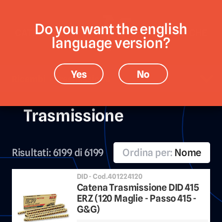
Do you want the english
CATEGORIE
MARCHE
language version?
Yes
No
Ricambi › Trasmissione
Trasmissione
Risultati:
6199 di 6199
Ordina per:
Nome
DID - Cod.401224120
Catena Trasmissione DID 415
ERZ (120 Maglie - Passo 415 -
G&G)