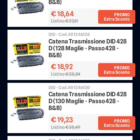
B&B)
€ 18,64
PROMO
Extra Sconto
Listino
€ 27,61
Sconto 25%
DID - Cod.401246128
Catena Trasmissione DID 428
D (128 Maglie - Passo 428 -
B&B)
€ 18,92
PROMO
Extra Sconto
Listino
€ 28,04
Sconto 25%
DID - Cod.401246130
Catena Trasmissione DID 428
D (130 Maglie - Passo 428 -
B&B)
€ 19,23
PROMO
Extra Sconto
Listino
€ 28,49
Sconto 25%