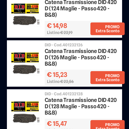
Catena Trasmissione DID 420
D (124 Maglie - Passo 420 -
B&B)
€ 14,98
PROMO
Extra Sconto
Listino
€ 22,19
Sconto 25%
DID - Cod.401232126
Catena Trasmissione DID 420
D (126 Maglie - Passo 420 -
B&B)
€ 15,23
PROMO
Extra Sconto
Listino
€ 22,56
Sconto 25%
DID - Cod.401232128
Catena Trasmissione DID 420
D (128 Maglie - Passo 420 -
B&B)
€ 15,47
PROMO
Extra Sconto