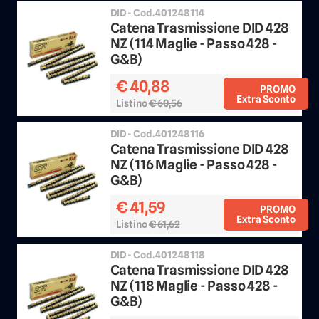
DID - Cod.401248114
Catena Trasmissione DID 428
NZ (114 Maglie - Passo 428 -
G&B)
€ 40,88
PROMO
Extra Sconto
Listino
€ 60,56
Sconto 25%
DID - Cod.401248116
Catena Trasmissione DID 428
NZ (116 Maglie - Passo 428 -
G&B)
€ 41,59
PROMO
Extra Sconto
Listino
€ 61,62
Sconto 25%
DID - Cod.401248118
Catena Trasmissione DID 428
NZ (118 Maglie - Passo 428 -
G&B)