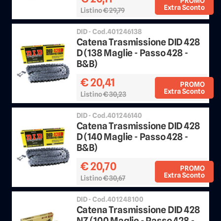
PROMO
Extra Sconto
Listino
€ 29,79
Sconto 25%
DID - Cod.401246138
Catena Trasmissione DID 428
D (138 Maglie - Passo 428 -
B&B)
€ 20,41
PROMO
Extra Sconto
Listino
€ 30,23
Sconto 25%
DID - Cod.401246140
Catena Trasmissione DID 428
D (140 Maglie - Passo 428 -
B&B)
€ 20,70
PROMO
Extra Sconto
Listino
€ 30,67
Sconto 25%
DID - Cod.401248100
Catena Trasmissione DID 428
NZ (100 Maglie - Passo 428 -