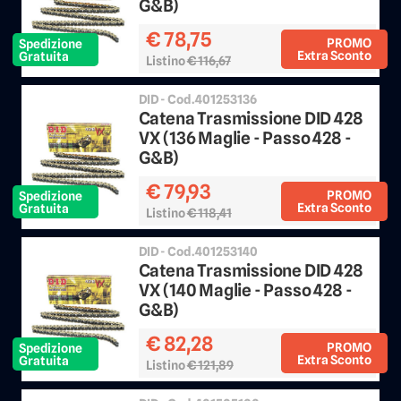
G&B)
€ 78,75
PROMO
Spedizione
Extra Sconto
Gratuita
Listino
€ 116,67
Sconto 25%
DID - Cod.401253136
Catena Trasmissione DID 428
VX (136 Maglie - Passo 428 -
G&B)
€ 79,93
PROMO
Spedizione
Extra Sconto
Gratuita
Listino
€ 118,41
Sconto 25%
DID - Cod.401253140
Catena Trasmissione DID 428
VX (140 Maglie - Passo 428 -
G&B)
€ 82,28
PROMO
Spedizione
Extra Sconto
Gratuita
Listino
€ 121,89
Sconto 25%