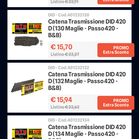
Listino
€ 22,91
Sconto 25%
DID - Cod.401232130
Catena Trasmissione DID 420
D (130 Maglie - Passo 420 -
B&B)
€ 15,70
PROMO
Extra Sconto
Listino
€ 23,27
Sconto 25%
DID - Cod.401232132
Catena Trasmissione DID 420
D (132 Maglie - Passo 420 -
B&B)
€ 15,94
PROMO
Extra Sconto
Listino
€ 23,62
Sconto 25%
DID - Cod.401232134
Catena Trasmissione DID 420
D (134 Maglie - Passo 420 -