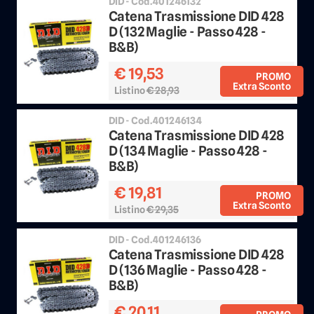
DID - Cod.401246132
Catena Trasmissione DID 428
D (132 Maglie - Passo 428 -
B&B)
€ 19,53
PROMO
Extra Sconto
Listino
€ 28,93
Sconto 25%
DID - Cod.401246134
Catena Trasmissione DID 428
D (134 Maglie - Passo 428 -
B&B)
€ 19,81
PROMO
Extra Sconto
Listino
€ 29,35
Sconto 25%
DID - Cod.401246136
Catena Trasmissione DID 428
D (136 Maglie - Passo 428 -
B&B)
€ 20,11