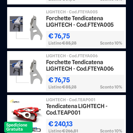
LIGHTECH - Cod.FTEYA005
Forchette Tendicatena
LIGHTECH - Cod.FTEYA005
€ 76,75
Listino
€ 85,28
Sconto 10%
LIGHTECH - Cod.FTEYA006
Forchette Tendicatena
LIGHTECH - Cod.FTEYA006
€ 76,75
Listino
€ 85,28
Sconto 10%
LIGHTECH - Cod.TEAP001
Tendicatena LIGHTECH -
Cod.TEAP001
€ 240,13
Spedizione
Gratuita
Listino
€ 266,81
Sconto 10%