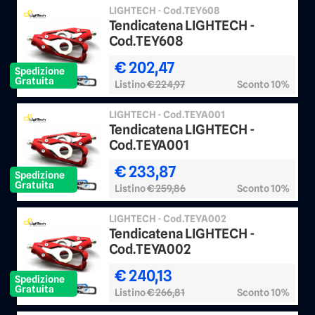
LIGHTECH - Cod.TEY608
Tendicatena LIGHTECH -
Cod.TEY608
€ 202,47
Spedizione
Gratuita
Listino
€ 224,97
Sconto 10%
LIGHTECH - Cod.TEYA001
Tendicatena LIGHTECH -
Cod.TEYA001
€ 233,87
Spedizione
Gratuita
Listino
€ 259,86
Sconto 10%
LIGHTECH - Cod.TEYA002
Tendicatena LIGHTECH -
Cod.TEYA002
€ 240,13
Spedizione
Gratuita
Listino
€ 266,81
Sconto 10%