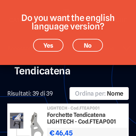
Do you want the english
CATEGORIE
MARCHE
language version?
Yes
No
Accessori › Accessori Pista › Tendicatena
Tendicatena
Risultati:
39 di 39
Ordina per:
Nome
LIGHTECH - Cod.FTEAP001
Forchette Tendicatena
LIGHTECH - Cod.FTEAP001
€ 46,45