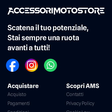
Scatena il tuo potenziale,
Stai sempre una ruota
avanti a tutti!
FB
IG
WP
Acquistare
Scopri AMS
Acquisto
Contatti
Pagamenti
Privacy Policy