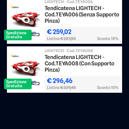
LIGHTECH - Cod.TEYA006
Tendicatena LIGHTECH -
Cod.TEYA006 (Senza Supporto
Pinza)
€ 259,02
Spedizione
Gratuita
Listino
€ 287,80
Sconto 10%
LIGHTECH - Cod.TEYA008
Tendicatena LIGHTECH -
Cod.TEYA008 (Con Supporto
Pinza)
€ 296,46
Spedizione
Gratuita
Listino
€ 329,40
Sconto 10%