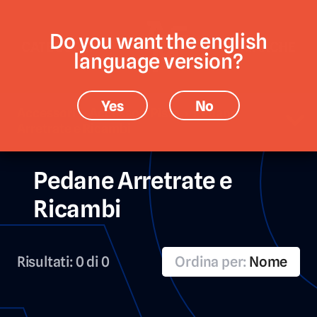
Do you want the english
CATEGORIE
MARCHE
language version?
Yes
No
Accessori › Accessori Pista › Pedane
Arretrate e Ricambi
Pedane Arretrate e
Ricambi
Risultati:
0 di 0
Ordina per:
Nome