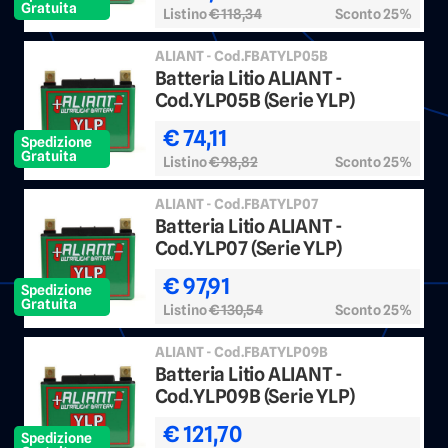
Gratuita
Listino
€ 118,34
Sconto 25%
ALIANT - Cod.FBATYLP05B
Batteria Litio ALIANT -
Cod.YLP05B (Serie YLP)
€ 74,11
Spedizione
Gratuita
Listino
€ 98,82
Sconto 25%
ALIANT - Cod.FBATYLP07
Batteria Litio ALIANT -
Cod.YLP07 (Serie YLP)
€ 97,91
Spedizione
Gratuita
Listino
€ 130,54
Sconto 25%
ALIANT - Cod.FBATYLP09B
Batteria Litio ALIANT -
Cod.YLP09B (Serie YLP)
€ 121,70
Spedizione