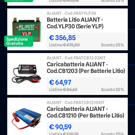
Listino
€ 437,98
Sconto 25%
ALIANT - Cod.FBATYLP30
Batteria Litio ALIANT -
Cod.YLP30 (Serie YLP)
€ 356,85
Spedizione
Gratuita
Listino
€ 475,80
Sconto 25%
ALIANT - Cod.FBATCB12.03KIT
Caricabatteria ALIANT -
Cod.CB1203 (Per Batterie Litio)
€ 64,97
Listino
€ 86,62
Sconto 25%
ALIANT - Cod.FBATCB12.10KIT
Caricabatteria ALIANT -
Cod.CB1210 (Per Batterie Litio)
€ 90,59
Listino
€ 120,78
Sconto 25%