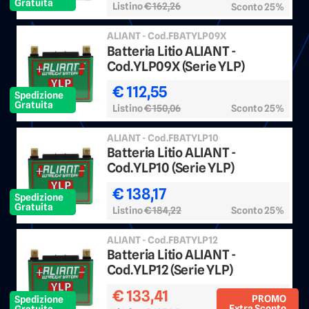
Gratuita
Listino
€ 162,26
Sconto 25%
ALIANT - Cod.FBATYLP09X
Batteria Litio ALIANT -
Cod.YLP09X (Serie YLP)
€ 112,55
Spedizione
Gratuita
Listino
€ 150,06
Sconto 25%
ALIANT - Cod.FBATYLP10
Batteria Litio ALIANT -
Cod.YLP10 (Serie YLP)
€ 138,17
Spedizione
Gratuita
Listino
€ 184,22
Sconto 25%
ALIANT - Cod.FBATYLP12
Batteria Litio ALIANT -
Cod.YLP12 (Serie YLP)
€ 133,41
PROMO
Spedizione
Extra Sconto
Gratuita