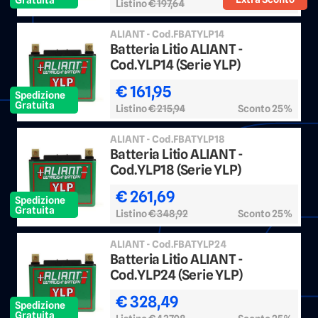
Listino
€ 197,64
Sconto 25%
ALIANT - Cod.FBATYLP14
Batteria Litio ALIANT -
Cod.YLP14 (Serie YLP)
€ 161,95
Spedizione
Gratuita
Listino
€ 215,94
Sconto 25%
ALIANT - Cod.FBATYLP18
Batteria Litio ALIANT -
Cod.YLP18 (Serie YLP)
€ 261,69
Spedizione
Gratuita
Listino
€ 348,92
Sconto 25%
ALIANT - Cod.FBATYLP24
Batteria Litio ALIANT -
Cod.YLP24 (Serie YLP)
€ 328,49
Spedizione
Gratuita