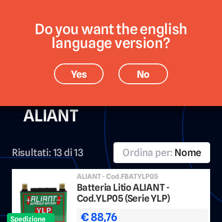
Do you want the english
CATEGORIE
MARCHE
language version?
Yes
No
Brand › ALIANT
ALIANT
Risultati:
13 di 13
Ordina per:
Nome
ALIANT - Cod.FBATYLP05
Batteria Litio ALIANT -
Cod.YLP05 (Serie YLP)
€ 88,76
Spedizione