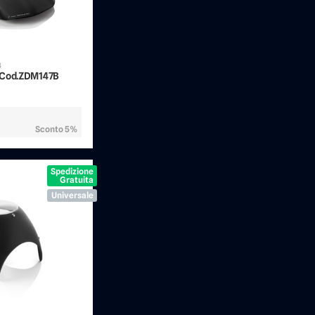
B
 Cod.ZDM147B
Sconto 5%
Spedizione
Gratuita
Universale