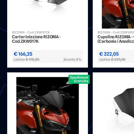
RIZOMA - Cod.ZKW017K
RIZOMA - Cod.ZDM149
Carter Iniezione RIZOMA -
Cupolino RIZOMA 
Cod.ZKW017K
(Carbonio / Anodizz
€ 166,25
€ 322,05
Listino
€ 175,00
Sconto 5%
Listino
€ 339,00
Spedizione
Gratuita