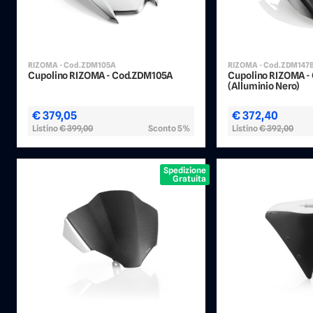
RIZOMA - Cod.ZDM105A
RIZOMA - Cod.ZDM147
Cupolino RIZOMA - Cod.ZDM105A
Cupolino RIZOMA -
(Alluminio Nero)
€ 379,05
€ 372,40
Listino
€ 399,00
Sconto 5%
Listino
€ 392,00
Spedizione
Gratuita