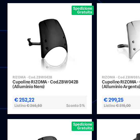
Spedizione
Gratuita
RIZOMA - Cod.ZBW042B
RIZOMA - Cod.ZBW08
Cupolino RIZOMA - Cod.ZBW042B
Cupolino RIZOMA 
(Alluminio Nero)
(Alluminio Argento
€ 252,22
€ 299,25
Listino
€ 265,50
Sconto 5%
Listino
€ 315,00
Spedizione
Gratuita