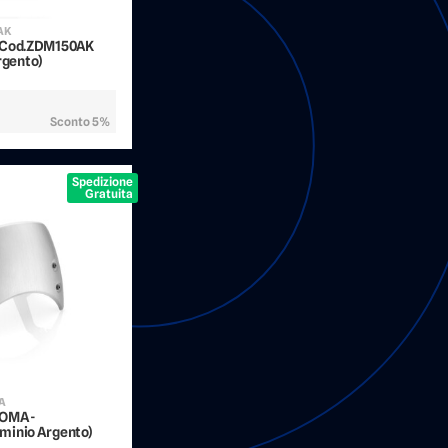
AK
- Cod.ZDM150AK
rgento)
Sconto 5%
Spedizione
Gratuita
7A
ZOMA -
minio Argento)