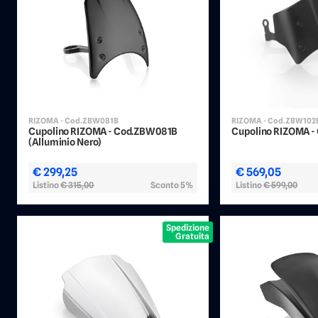
RIZOMA - Cod.ZBW081B
RIZOMA - Cod.ZBW102
Cupolino RIZOMA - Cod.ZBW081B
Cupolino RIZOMA 
(Alluminio Nero)
€ 299,25
€ 569,05
Listino
€ 315,00
Sconto 5%
Listino
€ 599,00
Spedizione
Gratuita