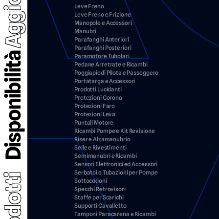
Leve Freno
Leve Freno e Frizione
Manopole e Accessori
Manubri
Parafanghi Anteriori
Parafanghi Posteriori
Disponibilità
Paramotore Tubolari
Pedane Arretrate e Ricambi
Poggiapiedi Pilota e Passeggero
Portatarga e Accessori
Prodotti Lucidanti
Protezioni Corona
Protezioni Faro
Protezioni Leva
Puntali Motore
Ricambi Pompe e Kit Revisione
Riser e Alzamanubrio
Selle e Rivestimenti
Semimanubri e Ricambi
Sensori Elettronici ed Accessori
Serbatoi e Tubazioni per Pompe
Prodotti
Sottocodoni
Specchi Retrovisori
Staffe per Scarichi
Supporti Cavalletto
Tamponi Paracarena e Ricambi