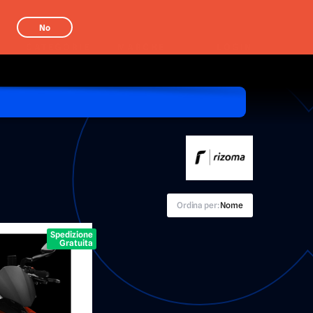
No
CATEGORIE
MARCHE
LOGIN
Ordina per:
Nome
Spedizione
Gratuita