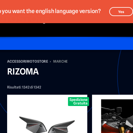
 you want the english language version?
Yes
ACCESSORIMOTOSTORE
›
MARCHE
RIZOMA
Risultati:
1342 di 1342
Spedizione
Gratuita