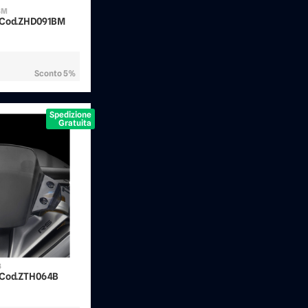
BM
- Cod.ZHD091BM
Sconto 5%
Spedizione
Gratuita
B
 Cod.ZTH064B