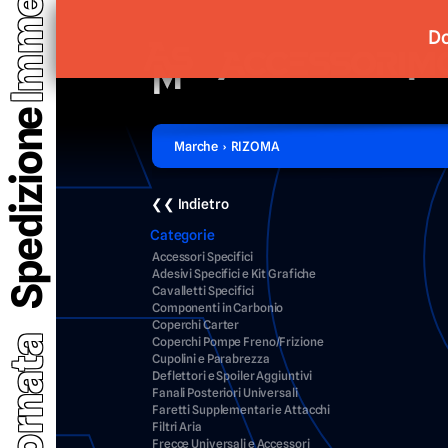
Do
Spedizione
Marche › RIZOMA
❮❮ Indietro
Categorie
Accessori Specifici
Adesivi Specifici e Kit Grafiche
Cavalletti Specifici
Componenti in Carbonio
Coperchi Carter
Aggiornata
Coperchi Pompe Freno/Frizione
Cupolini e Parabrezza
Deflettori e Spoiler Aggiuntivi
Fanali Posteriori Universali
Faretti Supplementari e Attacchi
Filtri Aria
Frecce Universali e Accessori