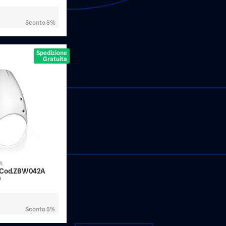
Sconto 5%
Spedizione
Gratuita
2A
- Cod.ZBW042A
)
Sconto 5%