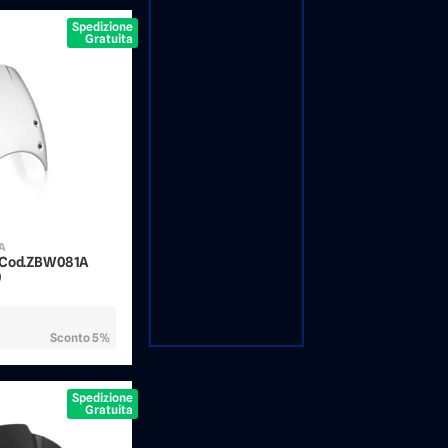
Spedizione
Gratuita
1A
- Cod.ZBW081A
)
Sconto 5%
Spedizione
Gratuita