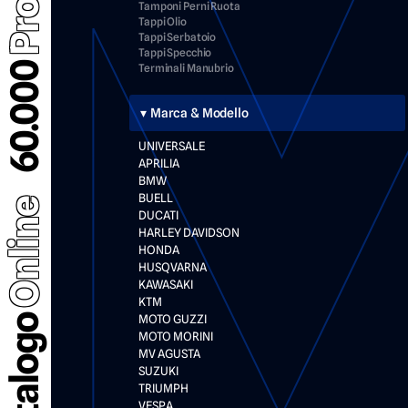
Tamponi Perni Ruota
Tappi Olio
Tappi Serbatoio
Tappi Specchio
60.000
Terminali Manubrio
Marca & Modello
UNIVERSALE
APRILIA
BMW
BUELL
Online
DUCATI
HARLEY DAVIDSON
HONDA
HUSQVARNA
KAWASAKI
KTM
Catalogo
MOTO GUZZI
MOTO MORINI
MV AGUSTA
SUZUKI
TRIUMPH
VESPA