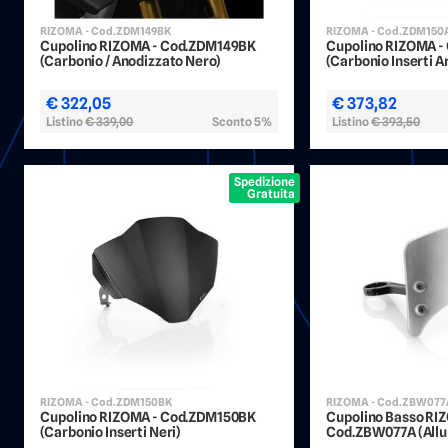
RIZOMA - Cod.ZDM149BK
RIZOMA - Cod.ZDM150
Cupolino RIZOMA - Cod.ZDM149BK
Cupolino RIZOMA 
(Carbonio / Anodizzato Nero)
(Carbonio Inserti A
€ 322,05
€ 373,82
Listino
€ 339,00
Sconto 5%
Listino
€ 393,50
Spedizione
Gratuita
RIZOMA - Cod.ZDM150BK
RIZOMA - Cod.ZBW07
Cupolino RIZOMA - Cod.ZDM150BK
Cupolino Basso RI
(Carbonio Inserti Neri)
Cod.ZBW077A (Allu