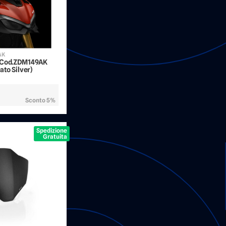
AK
- Cod.ZDM149AK
ato Silver)
Sconto 5%
Spedizione
Gratuita