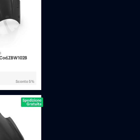
B
- Cod.ZBW102B
Sconto 5%
Spedizione
Gratuita