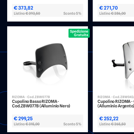
€ 373,82
€ 271,70
Listino
€ 393,50
Sconto 5%
Listino
€ 286,00
Spedizione
Gratuita
RIZOMA - Cod.ZBW077B
RIZOMA - Cod.ZBW04
Cupolino Basso RIZOMA -
Cupolino RIZOMA 
Cod.ZBW077B (Alluminio Nero)
(Alluminio Argento
€ 299,25
€ 252,22
Listino
€ 315,00
Sconto 5%
Listino
€ 265,50