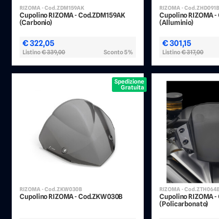
RIZOMA - Cod.ZDM159AK
RIZOMA - Cod.ZHD091
Cupolino RIZOMA - Cod.ZDM159AK
Cupolino RIZOMA 
(Carbonio)
(Alluminio)
€ 322,05
€ 301,15
Listino
€ 339,00
Sconto 5%
Listino
€ 317,00
Spedizione
Gratuita
RIZOMA - Cod.ZKW030B
RIZOMA - Cod.ZTH064
Cupolino RIZOMA - Cod.ZKW030B
Cupolino RIZOMA -
(Policarbonato)