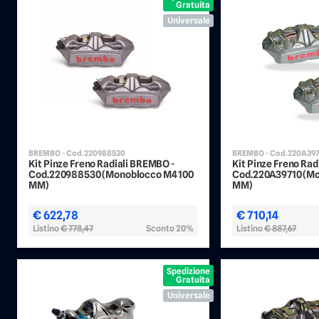
Gratuita
Universale
BREMBO - Cod.220988530
BREMBO - Cod.220A39
Kit Pinze Freno Radiali BREMBO -
Kit Pinze Freno Ra
Cod.220988530 (Monoblocco M4 100
Cod.220A39710 (Mo
MM)
MM)
€ 622,78
€ 710,14
Listino
€ 778,47
Sconto 20%
Listino
€ 887,67
Spedizione
Gratuita
Universale