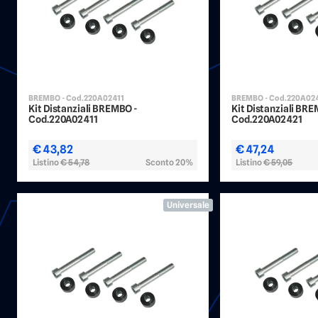
BREMBO - Cod.220A02411
BREMBO - Cod.220A02
Kit Distanziali BREMBO -
Kit Distanziali BR
Cod.220A02411
Cod.220A02421
€ 43,82
€ 47,24
Listino
€ 54,78
Sconto 20%
Listino
€ 59,05
Universale