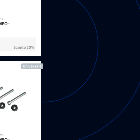
17
EMBO -
Sconto 20%
Universale
127
EMBO -