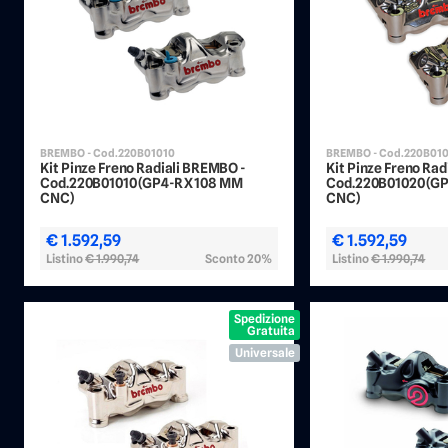
BREMBO - Cod.220B01010
BREMBO - Cod.220B01
Kit Pinze Freno Radiali BREMBO -
Kit Pinze Freno Ra
Cod.220B01010 (GP4-RX 108 MM
Cod.220B01020 (G
CNC)
CNC)
€ 1.592,59
€ 1.592,59
Listino
€ 1.990,74
Sconto 20%
Listino
€ 1.990,74
Spedizione
Gratuita
Universale