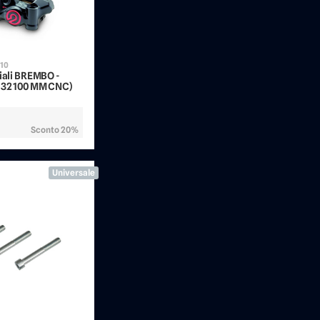
310
diali BREMBO -
 32 100 MM CNC)
Sconto 20%
Universale