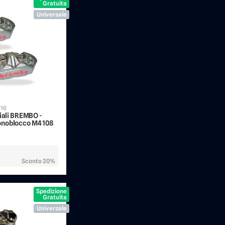
Gratuita
Universale
710
diali BREMBO -
noblocco M4 108
Sconto 20%
Spedizione
Gratuita
Universale