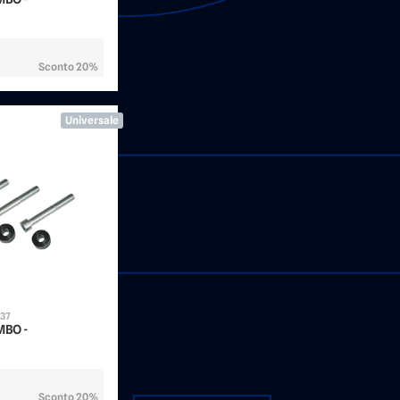
Sconto 20%
Universale
137
EMBO -
Sconto 20%