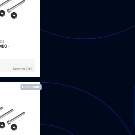
421
EMBO -
Sconto 20%
Universale