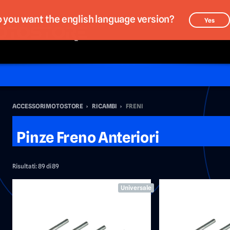
 you want the english language version?
Yes
ACCESSORIMOTOSTORE
›
RICAMBI
›
FRENI
Pinze Freno Anteriori
Risultati:
89 di 89
Universale