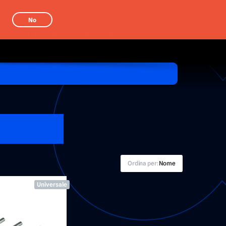
No
CATEGORIE
MARCHE
LOGIN
Ordina per:
Nome
Universale