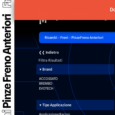
Do
Pinze Freno Anteriori
Ricambi › Freni › Pinze Freno Anteriori
❮❮ Indietro
Filtra Risultati
Brand
ACCOSSATO
BREMBO
EVOTECH
Tipo Applicazione
Applicazione Racing