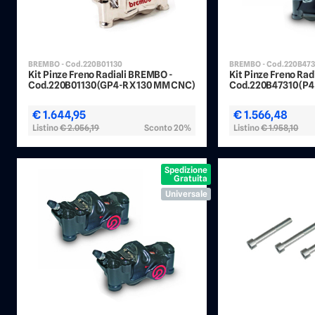
BREMBO - Cod.220B01130
BREMBO - Cod.220B47
Kit Pinze Freno Radiali BREMBO -
Kit Pinze Freno Ra
Cod.220B01130 (GP4-RX 130 MM CNC)
Cod.220B47310 (P4
€ 1.644,95
€ 1.566,48
Listino
€ 2.056,19
Sconto 20%
Listino
€ 1.958,10
Spedizione
Gratuita
Universale