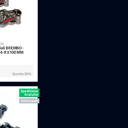
020
diali BREMBO -
P4-RX 100 MM
Sconto 20%
Spedizione
Gratuita
Universale