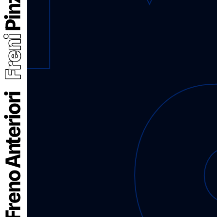
Freni
Pinze Freno Anteriori