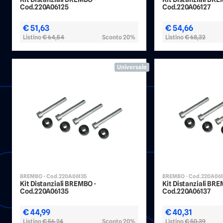
Cod.220A06125
Cod.220A06127
€ 51,63
€ 54,66
Listino
€ 64,54
Sconto 20%
Listino
€ 68,32
Universale
BREMBO - Cod.220A06135
BREMBO - Cod.220A06
Kit Distanziali BREMBO -
Kit Distanziali BR
Cod.220A06135
Cod.220A06137
€ 44,99
€ 40,31
Listino
€ 56,24
Sconto 20%
Listino
€ 50,39