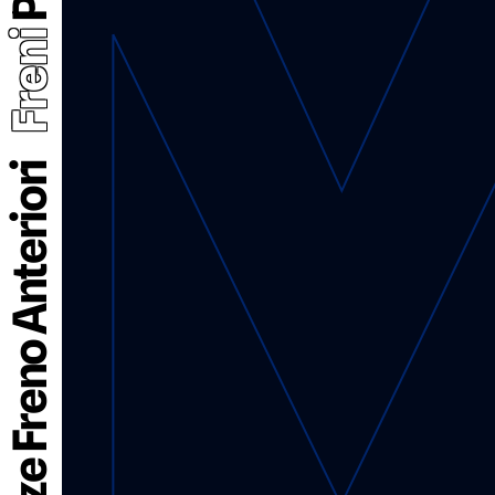
Freni
Pinze Freno Anteriori