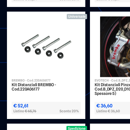
Universale
BREMBO - Cod.220A06177
EVOTECH - Cod.B_DPZ_
Kit Distanziali BREMBO -
Kit Distanziali Pin
Cod.220A06177
Cod.B_DPZ_D20_D10_
Spessore 5)
€ 52,61
€ 36,60
Listino
€ 65,76
Sconto 20%
Listino
€ 36,60
Spedizione