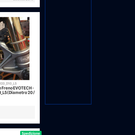
D20_D10_L5
ze Freno EVOTECH -
L5 (Diametro 20 /
Spedizione