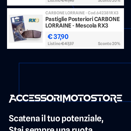
Listino
€ 47,40
Sconto 20%
CARBONE LORRAINE - Cod.642381RX3
Pastiglie Posteriori CARBONE
LORRAINE - Mescola RX3
€ 37,90
Listino
€ 47,37
Sconto 20%
Scatena il tuo potenziale,
Stai sempre una ruota