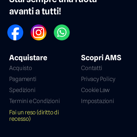
avanti a tutti!
FB
IG
WP
Acquistare
Scopri AMS
Acquisto
Contatti
Pagamenti
Privacy Policy
Spedizioni
Cookie Law
Termini e Condizioni
Impostazioni
Fai un reso (diritto di
recesso)