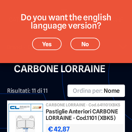
Do you want the english
CATEGORIE
MARCHE
language version?
Yes
No
Brand › CARBONE LORRAINE
CARBONE LORRAINE
Risultati:
11 di 11
Ordina per:
Nome
CARBONE LORRAINE - Cod.641101XBK5
Pastiglie Anteriori CARBONE
LORRAINE - Cod.1101 (XBK5)
€ 42,87